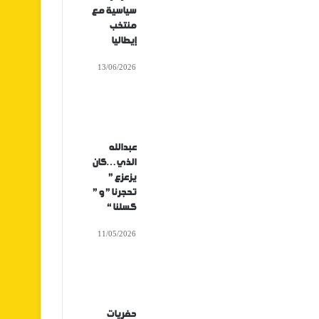
سياسية مع
منتخب
إيطاليا
13/06/2026
عبدالله
الذي…كان
يزعزع ”
تحجرنا ” و ”
كسلنا “
11/05/2026
حفريات