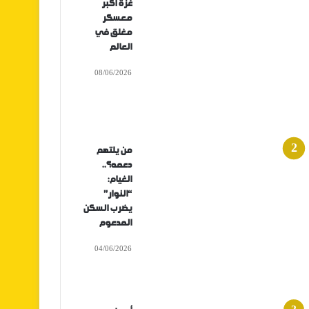
غزة أكبر
معسكر
مغلق في
العالم
08/06/2026
من يلتهم
دعمه؟..
الغيام:
“النوار”
يضرب السكن
المدعوم
04/06/2026