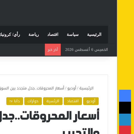
الرئيسية
سياسة
اقتصاد
رياضة
رأي/ كرونيك
الخميس 6 أغسطس 2026
أخر خبر
الرئيسية
/
أوديو
/
أسعار المحروقات..جدل متجدد بين السوق
فيسبوك
أوديو
اقتصاد
الرئسية
حوارات
دابا tv
‫X
لينكدإن
أسعار المحروقات..جد
بينتيريست
والتحرير