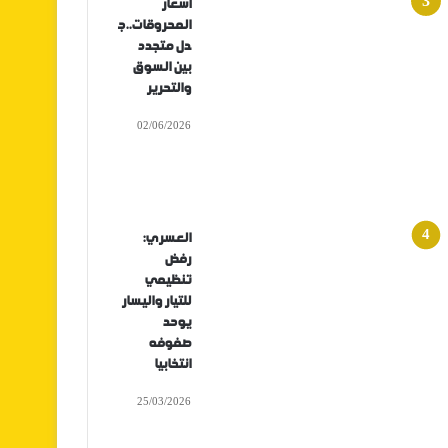
أسعار
المحروقات..ج
دل متجدد
بين السوق
والتحرير
02/06/2026
العسري:
رفض
تنظيمي
للتيار واليسار
يوحد
صفوفه
انتخابيا
25/03/2026