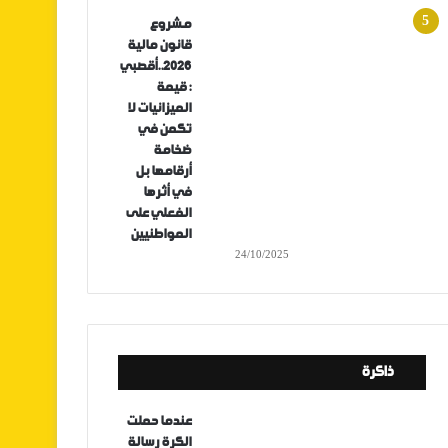
مشروع
قانون مالية
2026..أقصبي
: قيمة
الميزانيات لا
تكمن في
ضخامة
أرقامها بل
في أثرها
الفعلي على
المواطنيين
24/10/2025
ذاكرة
عندما حملت
الكرة رسالة