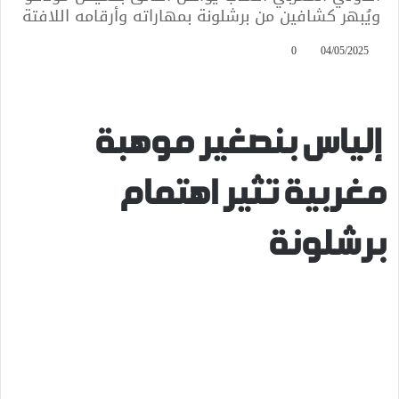
ويُبهر كشافين من برشلونة بمهاراته وأرقامه اللافتة
0
04/05/2025
إلياس بنصغير موهبة
مغربية تثير اهتمام
برشلونة