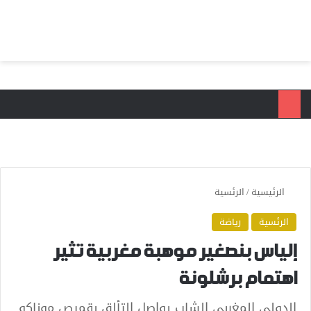
بحث عن
الق
الرئيسية
/
الرئسية
الرئسية
رياضة
إلياس بنصغير موهبة مغربية تثير
اهتمام برشلونة
الدولي المغربي الشاب يواصل التألق بقميص موناكو