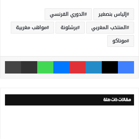
إلياس بنصغير
الدوري الفرنسي
المنتخب المغربي
برشلونة
مواهب مغربية
موناكو
فيسبوك
‫X
لينكدإن
بينتيريست
ماسنجر
واتساب
مشاركة عبر البريد
طباعة
مقالات ذات صلة