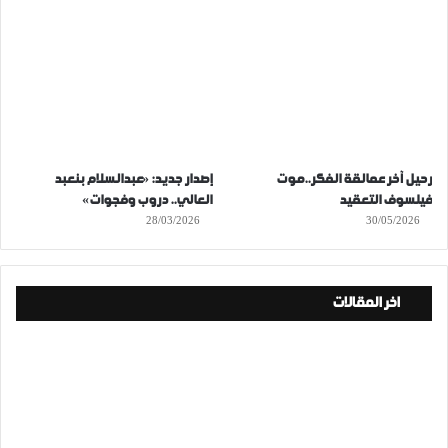
رحيل آخر عمالقة الفكر..موت
إصدار جديد: «عبدالسلام بنعبد
فيلسوف التعقيد
العالي.. دروب وفجوات»
28/03/2026
30/05/2026
اخر المقالات