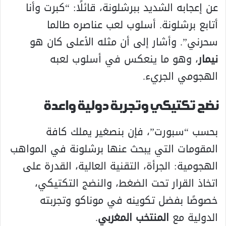
عن إعجابه الشديد ببرشلونة، قائلًا: “كبرت وأنا
أتابع برشلونة. أسلوب لعب عناصره طالما
سحرني”. وأشار إلى أن مثله الأعلى كان هو
نيمار
، وهو ما ينعكس في أسلوب لعبه
الهجومي الجريء.
نضج تكتيكي وتجربة دولية واعدة
بحسب “سبورت”، فإن بنصغير يملك كافة
المقومات التي يبحث عنها برشلونة في المواهب
الهجومية: الجرأة، التقنية العالية، القدرة على
اتخاذ القرار تحت الضغط، والنضج التكتيكي،
خصوصًا بفضل تكوينه في موناكو وتجربته
الدولية مع
المنتخب المغربي
.