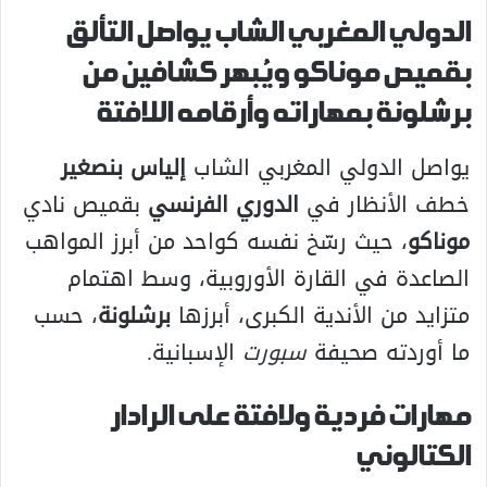
الدولي المغربي الشاب يواصل التألق
بقميص موناكو ويُبهر كشافين من
برشلونة بمهاراته وأرقامه اللافتة
يواصل الدولي المغربي الشاب
إلياس بنصغير
خطف الأنظار في
الدوري الفرنسي
بقميص نادي
موناكو
، حيث رسّخ نفسه كواحد من أبرز المواهب
الصاعدة في القارة الأوروبية، وسط اهتمام
متزايد من الأندية الكبرى، أبرزها
برشلونة
، حسب
ما أوردته صحيفة
سبورت
الإسبانية.
مهارات فردية ولافتة على الرادار
الكتالوني