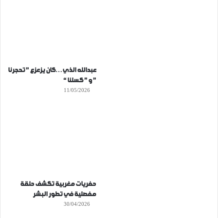
عبدالله الذي…كان يزعزع ” تحجرنا
” و ” كسلنا “
11/05/2026
حفريات مغربية تكشف حلقة
مفصلية في تطور البشر
30/04/2026