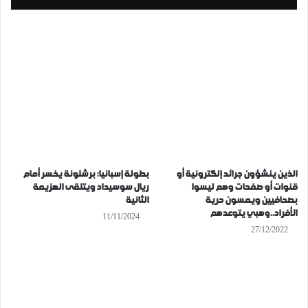
الذين ينشؤون جرائد إلكترونية أو
بطولة إسبانيا: برشلونة يخسر أمام
قنوات أو صفحات وهم ليسوا
ريال سوسيداد ويتلقى الهزيمة
بصحافيين ويمسون حرية
الثانية
الأفراد..وهبي يتوعدهم
11/11/2024
27/12/2022