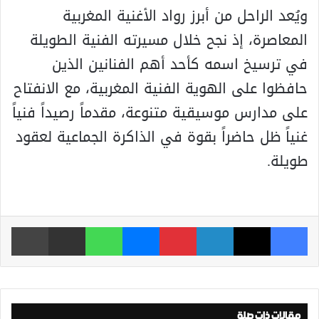
ويُعد الراحل من أبرز رواد الأغنية المغربية
المعاصرة، إذ نجح خلال مسيرته الفنية الطويلة
في ترسيخ اسمه كأحد أهم الفنانين الذين
حافظوا على الهوية الفنية المغربية، مع الانفتاح
على مدارس موسيقية متنوعة، مقدماً رصيداً فنياً
غنياً ظل حاضراً بقوة في الذاكرة الجماعية لعقود
طويلة.
فيسبوك
‫X
لينكدإن
بينتيريست
ماسنجر
واتساب
مشاركة عبر البريد
طباعة
مقالات ذات صلة