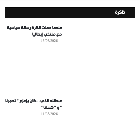
ذاكرة
عندما حملت الكرة رسالة سياسية
مع منتخب إيطاليا
13/06/2026
عبدالله الذي…كان يزعزع ” تحجرنا
” و ” كسلنا “
11/05/2026