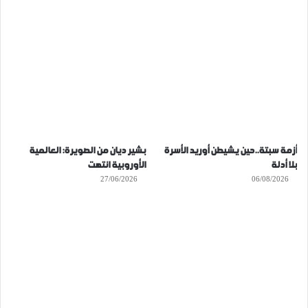
أزمة سبتة..حين يشيطن أوريد الأسرة
بشير ديان من الصويرة: العالمية
بلا أدلة
الأوروبية انتهت
27/06/2026
06/08/2026