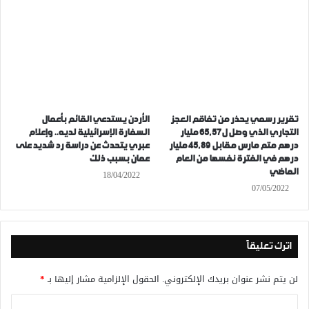
تقرير رسمي يحذر من تفاقم العجز
الأردن يستدعي القائم بأعمال
التجاري الذي وصل ل65,57 مليار
السفارة الإسرائيلية لديه.. وإعلام
درهم متم مارس مقابل 45,89 مليار
عبري يتحدث عن دراسة رد شديد على
درهم في الفترة نفسها من العام
عمان بسبب ذلك
الماضي
18/04/2022
07/05/2022
اترك تعليقاً
لن يتم نشر عنوان بريدك الإلكتروني.
الحقول الإلزامية مشار إليها بـ
*
ا