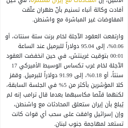
الاثنين، إن
المحادثات مع إيران مستمرة
، في حين
أفادت وكالة أنباء تسنيم بأنّ طهران علّقت
المفاوضات غير المباشرة مع واشنطن.
وارتفعت العقود الآجلة لخام برنت ستة سنتات، أو
0.06%، إلى 95.04 دولاراً للبرميل عند الساعة
00:01 بتوقيت غرينتش، في حين انخفضت العقود
الآجلة لخام غرب تكساس الوسيط الأميركي 17
سنتاً، أو 0.18%، إلى 91.99 دولاراً للبرميل. وقفز
كلا المؤشرين بأكثر من 5% في الجلسة السابقة،
لكنهما قلّصا مكاسبهما بعدما قال ترامب إنه لم
يُبلغ بأن إيران ستعلق المحادثات مع واشنطن،
وإن إسرائيل وافقت على سحب أي قوات كانت
تستعد لمهاجمة جنوب لبنان.