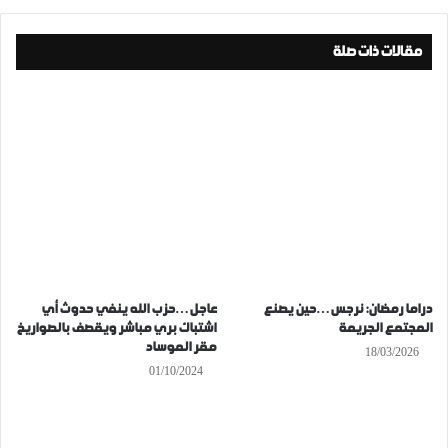
مقالات ذات صلة
دراما رمضان: نرجس…حين يصنع
عاجل…حزب الله ينفي حدوث أي
المجتمع الجريمة
اشتباك بري مباشر ويقصف بالصواريخ
مقر الموساد
18/03/2026
01/10/2024