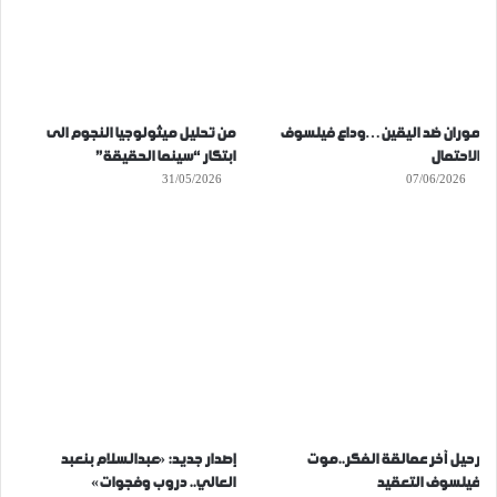
موران ضد اليقين…وداع فيلسوف
من تحليل ميثولوجيا النجوم الى
الاحتمال
ابتكار “سينما الحقيقة”
31/05/2026
07/06/2026
رحيل آخر عمالقة الفكر..موت
إصدار جديد: «عبدالسلام بنعبد
فيلسوف التعقيد
العالي.. دروب وفجوات»