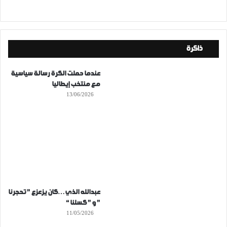
ذاكرة
عندما حملت الكرة رسالة سياسية
مع منتخب إيطاليا
13/06/2026
عبدالله الذي…كان يزعزع ” تحجرنا
” و ” كسلنا “
11/05/2026