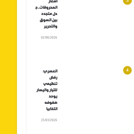
أسعار
المحروقات..ج
دل متجدد
بين السوق
والتحرير
02/06/2026
العسري:
رفض
تنظيمي
للتيار واليسار
يوحد
صفوفه
انتخابيا
25/03/2026