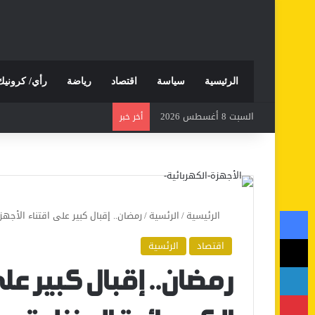
الرئيسية
سياسة
اقتصاد
رياضة
رأي/ كرونيك
السبت 8 أغسطس 2026
أخر خبر
فيسبوك
الرئيسية
/
الرئسية
/
رمضان.. إقبال كبير على اقتناء الأجهزة
‫X
اقتصاد
الرئسية
لينكدإن
رمضان.. إقبال كبير عل
بينتيريست