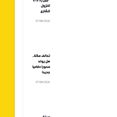
“جيل زد 212”
للنزول
للشارع
07/08/2026
تحالف مكة..
هل يولد
محورا دفاعيا
جديدا
07/08/2026