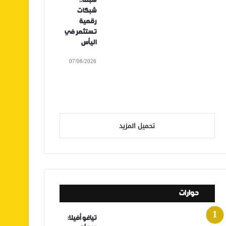
سبتة..
شبكات
رقمية
تستثمر في
اليأس
07/08/2026
تحميل المزيد
حوارات
تياغو أفيلا: