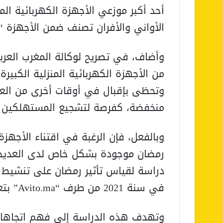
أحد أكبر موزعي الأجهزة الكهربائية ال
الأواني والأفران تصنف ضمن الأجهزة “ال
وأضاف، في تصريح لوكالة المغرب العربي
من الأجهزة الكهربائية المنزلية الكبيرة
وتحظى بإقبال في أوقات أخرى من العا
منخفضة، كفرصة لتشجيع المستهلكين عل
وبالفعل، فإن الرغبة في اقتناء الأجهزة
رمضان موجودة بشكل خاص لدى العديد 
دراسة لقياس تأثير رمضان على تنشيط ق
في سنة 2021 من طرف “Avito.ma” بتعاون مع “Electroplanet”.
وتهدف هذه الدراسة إلى فهم اتجاهات 