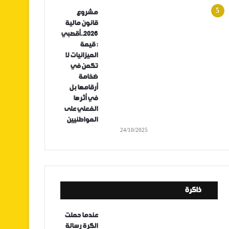
مشروع
قانون مالية
2026..أقصبي
: قيمة
الميزانيات لا
تكمن في
ضخامة
أرقامها بل
في أثرها
الفعلي على
المواطنيين
24/10/2025
ذاكرة
عندما حملت
الكرة رسالة