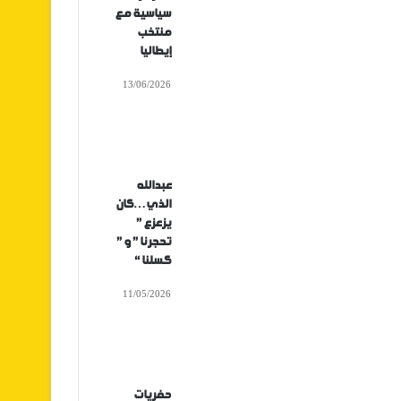
سياسية مع
منتخب
إيطاليا
13/06/2026
عبدالله
الذي…كان
يزعزع ”
تحجرنا ” و ”
كسلنا “
11/05/2026
حفريات