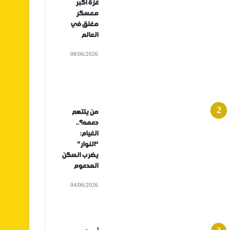
غزة أكبر
معسكر
مغلق في
العالم
08/06/2026
من يلتهم
دعمه؟..
الغيام:
“النوار”
يضرب السكن
المدعوم
04/06/2026