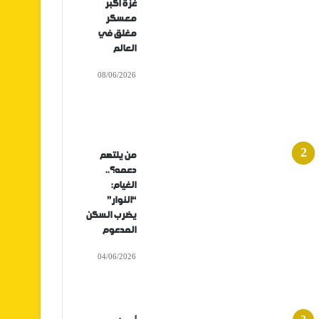
غزة أكبر
معسكر
مغلق في
العالم
08/06/2026
من يلتهم
دعمه؟..
الغيام:
“النوار”
يضرب السكن
المدعوم
04/06/2026