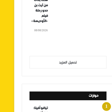
هكذا بدأت
من آيت بن
حدو رحلة
فيلم
«الأوديسة»
08/08/2026
تحميل المزيد
حوارات
تياغو أفيلا: