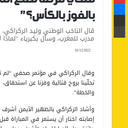
ماسنجر
بالفوز بالكأس؟”
مشاركة عبر البريد
طباعة
قال الناخب الوطني وليد الركراكي، إ
مدرب للمغرب، وسأل بكبرياء "لماذا لا
01/12/2022
وقال الركراكي في مؤتمر صحفي “لم تكن
تحلّينا بروح قتالية وفزنا عن استحقاق
والخطة”.
وأشاد الركراكي بالظهير الأيمن أشرف 
إصابته اختار أن يستمر في المباراة قبل 