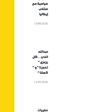
سياسية مع
منتخب
إيطاليا
13/06/2026
عبدالله
الذي…كان
يزعزع ”
تحجرنا ” و ”
كسلنا “
11/05/2026
حفريات