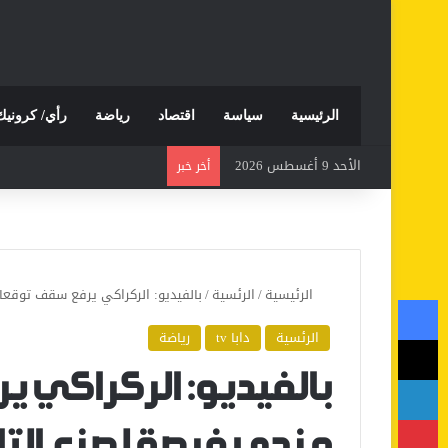
الرئيسية
سياسة
اقتصاد
رياضة
رأي/ كرونيك
الأحد 9 أغسطس 2026
أخر خبر
الرئيسية
/
الرئسية
/
بالفيديو: الركراكي يرفع سقف توقعاته.
فيسبوك
الرئسية
دابا tv
رياضة
‫X
لينكدإن
بالفيديو: الركراكي ي
بينتيريست
منحي فرصة لصنع التاري