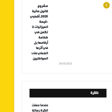
مشروع
قانون مالية
2026..أقصبي
: قيمة
الميزانيات لا
تكمن في
ضخامة
أرقامها بل
في أثرها
الفعلي على
المواطنيين
24/10/2025
ذاكرة
عندما حملت
الكرة رسالة