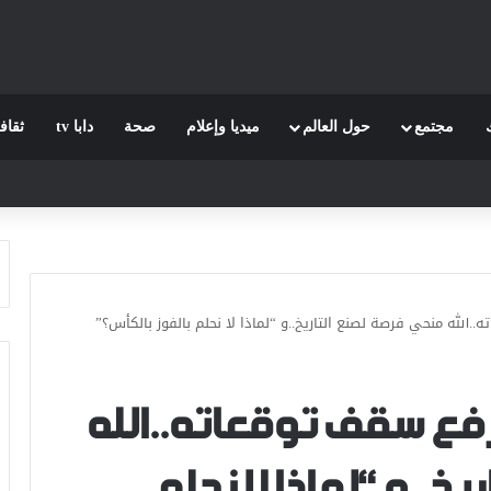
مجتمع
حول العالم
ميديا وإعلام
صحة
دابا tv
ثقاف
.الله منحي فرصة لصنع التاريخ..و “لماذا لا نحلم بالفوز بالكأس؟”
رفع سقف توقعاته..الله
خ..و “لماذا لا نحلم