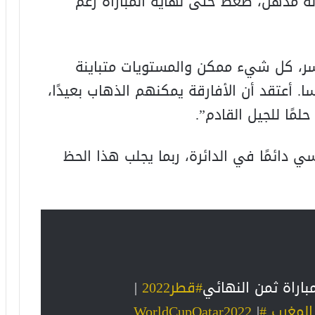
إنه مذهل، ضغط حتى نهاية المباراة رغم
خسر، كل شيء ممكن والمستويات متباينة
ا. أعتقد أن الأفارقة يمكنهم الذهاب بعيدًا،
لمًا للجيل القادم”.
سي دائمًا في الدائرة، ربما يجلب هذا الحظ
باراة ثمن النهائي
#قطر2022
|
المغرب
#WorldCupQatar2022
|