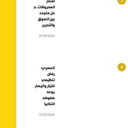
أسعار
المحروقات..ج
دل متجدد
بين السوق
والتحرير
02/06/2026
العسري:
رفض
تنظيمي
للتيار واليسار
يوحد
صفوفه
انتخابيا
25/03/2026