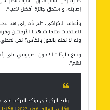
جائزة رجل المباراة، إن “أشرف محارب، 
إصابته، واستحق جائزة أفضل لاعب”.
وأضاف الركراكي، “لم نأت إلى هنا لن
للمنتخبات مثلما شاهدنا الأرجنتين وفرنس
ولم لا نحلم بالفوز بالكأس؟ نحن نعطي ح
وتابع مازحًا “اللاعبون يضربونني على رأ
لهم”.
وليد الركراكي يؤكد التركيز على م
#كأس_العالم_قطر_2022
|
#كندا_