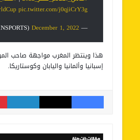
rldCup
pic.twitter.com/j0qjiCrY3g
December 1, 2022
— beIN SPORTS (@beINSPORTS)
هذا وينتظر المغرب مواجهة صاحب المرك
إسبانيا وألمانيا واليابان وكوستاريكا.
فيسبوك
‫X
لينكدإن
مقالات ذات صلة