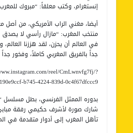
إنستغرام، وكتب معلقاً: “مبروك للمغرب،
أيضا، مغني الراب الأمريكي، من أصل 
منتخب المغرب: “مازال رأسي لا يصدق 
في العالم أن يحزن، لقد هززنا العالم، وص
جداً بالفريق المغربي كاملاً، وفخور جداً 
/www.instagram.com/reel/CmLwnvfg7fj/?
90e9ccf-b745-4224-839d-0c4f67dfccc9
بدوره الممثل الفرنسي، بطل مسلسل “لوب
شارك صورة لأشرف حكيمي رفقة مبابي
تأهل المغرب إلى أدوار متقدمة في المو