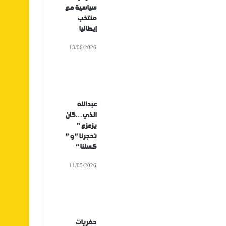
سياسية مع
منتخب
إيطاليا
13/06/2026
عبدالله
الذي…كان
يزعزع ”
تحجرنا ” و ”
كسلنا “
11/05/2026
حفريات