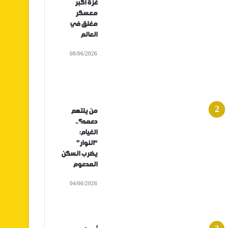
غزة أكبر
معسكر
مغلق في
العالم
08/06/2026
من يلتهم
دعمه؟..
الغيام:
“النوار”
يضرب السكن
المدعوم
04/06/2026