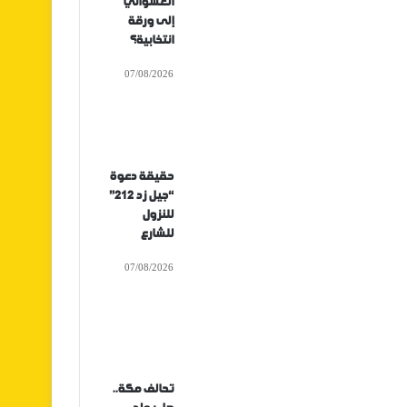
العشوائي
إلى ورقة
انتخابية؟
07/08/2026
حقيقة دعوة
“جيل زد 212”
للنزول
للشارع
07/08/2026
تحالف مكة..