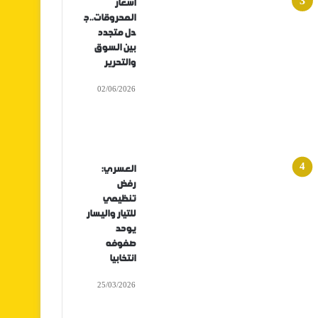
أسعار
المحروقات..ج
دل متجدد
بين السوق
والتحرير
02/06/2026
العسري:
رفض
تنظيمي
للتيار واليسار
يوحد
صفوفه
انتخابيا
25/03/2026