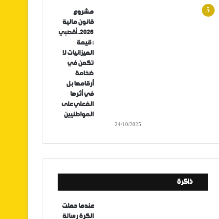
مشروع
قانون مالية
2026..أقصبي
: قيمة
الميزانيات لا
تكمن في
ضخامة
أرقامها بل
في أثرها
الفعلي على
المواطنيين
24/10/2025
ذاكرة
عندما حملت
الكرة رسالة