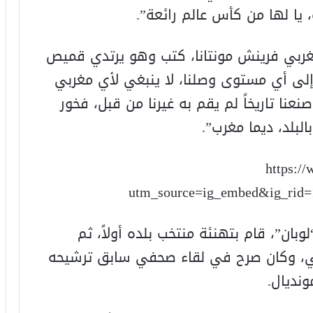
 يا لها من كأس عالم رائعة”.
مغربي فرينش مونتانا، كتب وهو يرتدي قميص
إلى أي مستوى وصلنا، لا ينبغي لأي مغربي
نعنا تاريخاً لم يقم به غيرنا من قبل، فخور
بالبلد، ديما مغرب”.
https:/
utm_source=ig_embed&ig_rid=1
ان”، قام بتهنئة منتخب بلده أولاً، ثم
، وكان صرح في لقاء صحفي سابق ترشيحه
نديال.