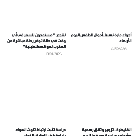
أجواء حارة نسبيا..أحوال الطقس اليوم
لقجع: ” مستعدون للسفر في أي
الأربعاء
وقت في حالة توفر رحلة مباشرة من
المغرب نحو قسطنطينية”
20/05/2026
13/01/2023
القنيطرة.. تزوير وثائق رسمية
دراسة تثبت ارتباط تلوث الهواء
وشواهد دراسية وعرضها للبيع
بزيادة خطر الإصابة بالخرف