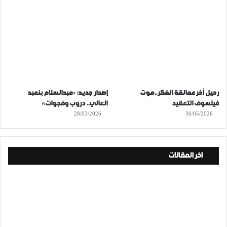
رحيل آخر عمالقة الفكر..موت
إصدار جديد: «عبدالسلام بنعبد
فيلسوف التعقيد
العالي.. دروب وفجوات»
28/03/2026
30/05/2026
اخر المقالات