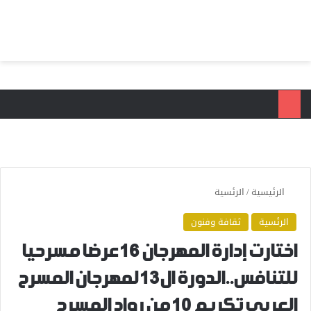
بحث عن
الق
الرئيسية
/
الرئسية
الرئسية
ثقافة وفنون
اختارت إدارة المهرجان 16 عرضا مسرحيا
للتنافس..الدورة ال13 لمهرجان المسرح
العربي تكريم 10 من رواد المسرح