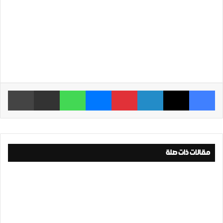
فيسبوك
‫X
لينكدإن
بينتيريست
ماسنجر
واتساب
مشاركة عبر البريد
طباعة
مقالات ذات صلة