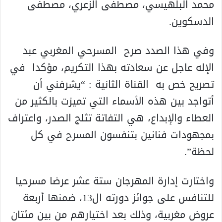
محمد البلهيسي، مصطفى الزعري، مصطفى
الدسكوين.
وفي هذا الصدد صرح المسرحي المغربي عبد
الإله عاجل عن سعادته بهذا التكريم، مؤكدا في
تصريح خص به القناة الثانية : “يشرفني أن
أتواجد بين هذه الأسماء التي تميزت بالكثير من
العطاء والإبداع، هي التفاتة تثلج الصدر، واعتراف
بمجهودات فنانين بتنفسون المسرح في كل
لحظة”.
واختارت إدارة المهرجان ستة عشر عرضا مسرحيا
للتنافس على جوائز دورته ال13، ضمنها أربعة
عروض مغربية، وذلك بعد اختيارهم من بين مئتان