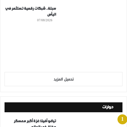
سبتة.. شبكات رقمية تستثمر في
اليأس
07/08/2026
تحميل المزيد
حوارات
تياغو أفيلا: غزة أكبر معسكر