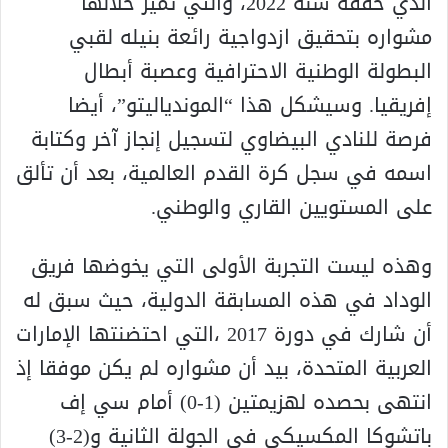
الذي حققه سنة 2022، والتي تميز خلالها
مشواره بتحقيق ازدواجية رائعة بنيله لقبي
البطولة الوطنية الاحترافية وعصبة أبطال
إفريقيا. وسيشكل هذا “الموندياليتو”، أيضا
فرصة للنادي البيضاوي لتسجيل إنجاز آخر وكتابة
اسمه في سجل كرة القدم العالمية، بعد أن تألق
على المستويين القاري والوطني.
وهذه ليست التجربة الأولى التي يخوضها فريق
الوداد في هذه المسابقة الدولية، حيث سبق له
أن شارك في دورة 2017 ،التي احتضنتها الإمارات
العربية المتحدة، بيد أن مشواره لم يكن موفقا إذ
انتهى بحصده لهزيمتين (1-0) أمام سي إف
باتشوكا المكسيكي في الجولة الثانية و(2-3)