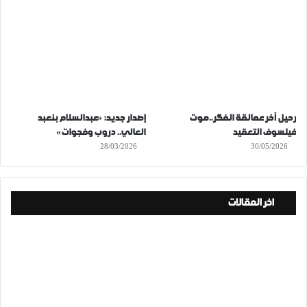
رحيل آخر عمالقة الفكر..موت
إصدار جديد: «عبدالسلام بنعبد
فيلسوف التعقيد
العالي.. دروب وفجوات»
28/03/2026
30/05/2026
اخر المقالات