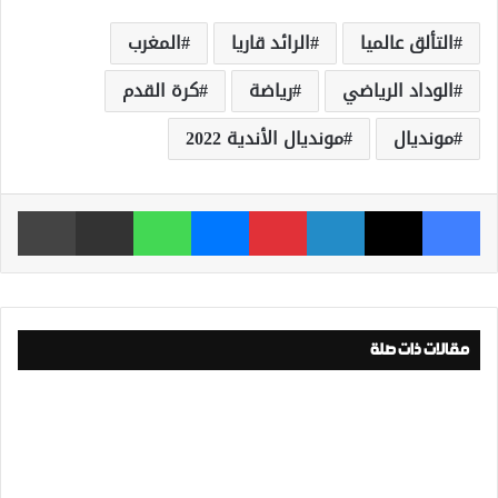
التألق عالميا
الرائد قاريا
المغرب
الوداد الرياضي
رياضة
كرة القدم
مونديال
مونديال الأندية 2022
فيسبوك
‫X
لينكدإن
بينتيريست
ماسنجر
واتساب
مشاركة عبر البريد
طباعة
مقالات ذات صلة