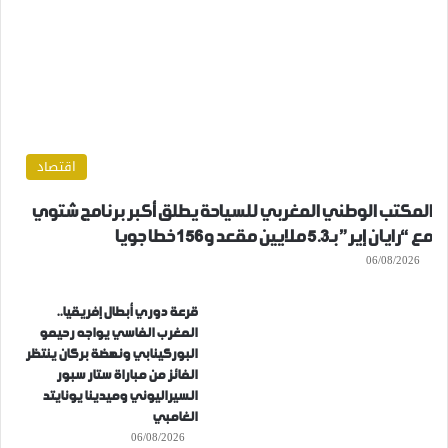
اقتصاد
المكتب الوطني المغربي للسياحة يطلق أكبر برنامج شتوي
مع “رايان إير” بـ5.3 ملايين مقعد و156 خطا جويا
06/08/2026
قرعة دوري أبطال إفريقيا..
المغرب الفاسي يواجه رحيمو
البوركينابي ونهضة بركان ينتظر
الفائز من مباراة ستار سبور
السيراليوني وميدينا يونايتد
الغامبي
06/08/2026