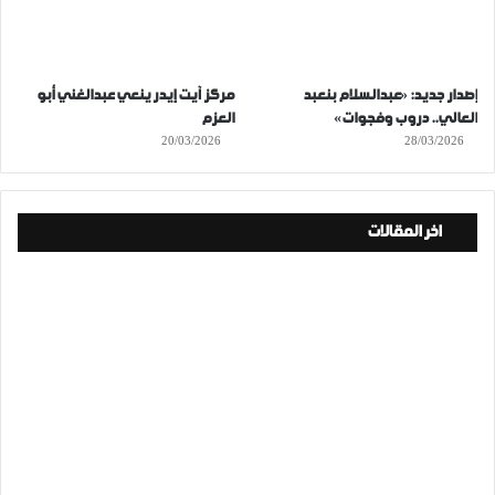
إصدار جديد: «عبدالسلام بنعبد
مركز آيت إيدر ينعي عبدالغني أبو
العالي.. دروب وفجوات»
العزم
20/03/2026
28/03/2026
اخر المقالات