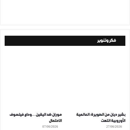
فكر وتنوير
بشير ديان من الصويرة: العالمية
موران ضد اليقين…وداع فيلسوف
الأوروبية انتهت
الاحتمال
07/06/2026
27/06/2026