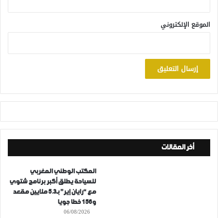
الموقع الإلكتروني
أخر المقالات
المكتب الوطني المغربي
للسياحة يطلق أكبر برنامج شتوي
مع “رايان إير” بـ5.3 ملايين مقعد
و156 خطا جويا
06/08/2026