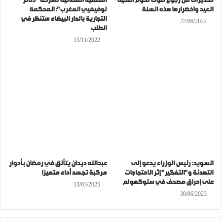
تحذيرات من رجوع تلوث لحوم أضحية
التصفية القضائية لشركة “دلاتر
العيد واخضرارها هذه السنة
لوفيفيي المغرب”: المحكمة
التجارية بالدار البيضاء ستنظر في
22/06/2022
الطلب
15/11/2022
السويد: رئيس الوزراء يدعو إلى
عبدالله ديدان يتألق في رمضان بأدوار
التهدئة و”التفكير” إثر الاحتجاجات
مركبة تجسد أداء متميزا
على إحراق مصحف في ستوكهولم
13/03/2025
30/06/2023