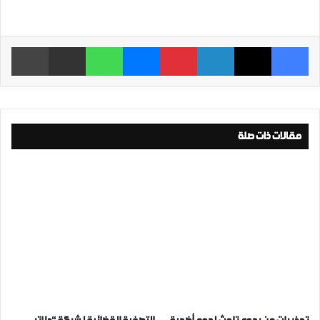
فيسبوك
‫X
لينكدإن
بينتيريست
ماسنجر
واتساب
مشاركة عبر البريد
طباعة
مقالات ذات صلة