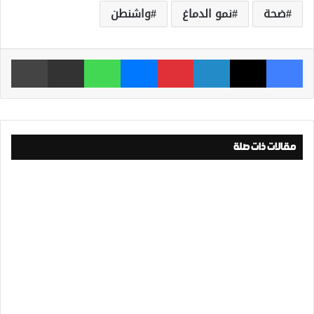
ضحة
نمو الدماغ
واشنطن
فيسبوك
‫X
لينكدإن
بينتيريست
ماسنجر
واتساب
مشاركة عبر البريد
طباعة
مقالات ذات صلة