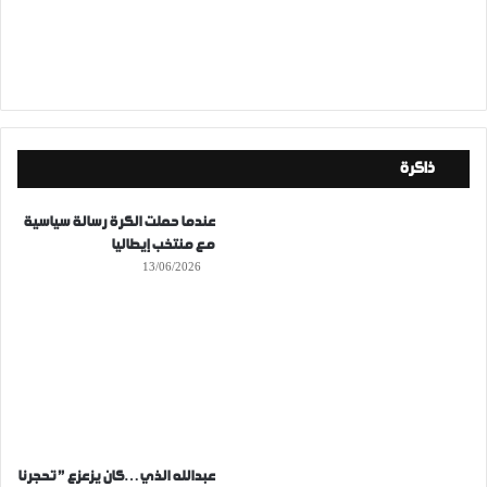
ذاكرة
عندما حملت الكرة رسالة سياسية
مع منتخب إيطاليا
13/06/2026
عبدالله الذي…كان يزعزع ” تحجرنا