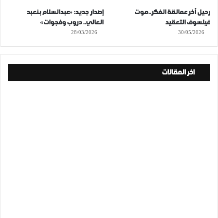
رحيل آخر عمالقة الفكر..موت
إصدار جديد: «عبدالسلام بنعبد
فيلسوف التعقيد
العالي.. دروب وفجوات»
28/03/2026
30/05/2026
اخر المقالات