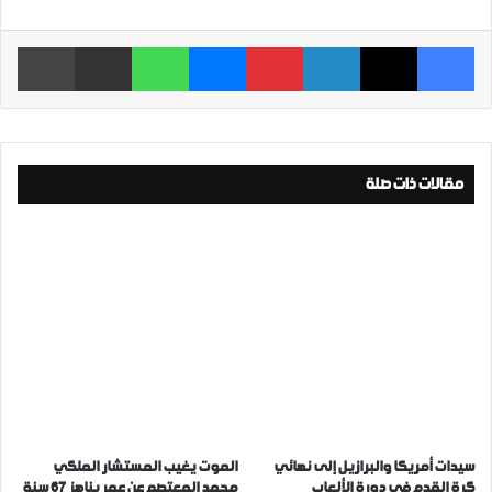
فيسبوك
‫X
لينكدإن
بينتيريست
ماسنجر
واتساب
مشاركة عبر البريد
طباعة
مقالات ذات صلة
سيدات أمريكا والبرازيل إلى نهائي
الموت يغيب المستشار الملكي
كرة القدم في دورة الألعاب
محمد المعتصم عن عمر يناهز 67 سنة