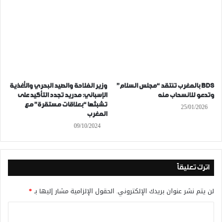
BDS بالمغرب تنتقد “مجلس السلام”
وزير الفلاحة والصيد البحري والأغذية
وتدعو للانسحاب منه
الإسباني: مدريد تجدد التأكيد على
تشبثها “بعلاقات مستقرة” مع
25/01/2026
المغرب
09/10/2024
اترك تعليقاً
لن يتم نشر عنوان بريدك الإلكتروني.
الحقول الإلزامية مشار إليها بـ
*
ا