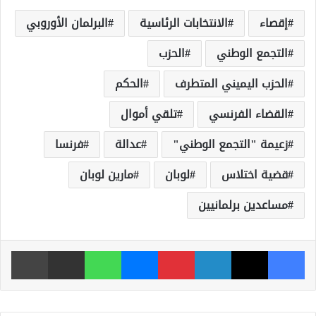
إقصاء
الانتخابات الرئاسية
البرلمان الأوروبي
التجمع الوطني
الحزب
الحزب اليميني المتطرف
الحكم
القضاء الفرنسي
تلقي أموال
زعيمة "التجمع الوطني"
عدالة
فرنسا
قضية اختلاس
لوبان
مارين لوبان
مساعدين برلمانيين
فيسبوك
‫X
لينكدإن
بينتيريست
ماسنجر
واتساب
مشاركة عبر البريد
طباعة