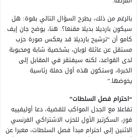
الفرصة.
بالرغم من ذلك، يطرح السؤال التالي بقوة: هل
سيكون بارديلا بديلا مقنعا؟. هنا، يوضح جان إيف
كامو أن “ترشيح بارديلا قد يعكس صورة حزب
مستقل عن عائلة لوبان، بشخصية شابة ومحبوبة
لدى القواعد، لكنه سيفتقر في المقابل إلى
الخبرة، وستكون هذه أول حملة رئاسية
يخوضها.”
“احترام فصل السلطات”
تفاعلا مع الجدل المواكب للقضية، دعا أوليفييه
فور، السكرتير الأول للحزب الاشتراكي الفرنسي
الاثنين إلى احترام مبدأ فصل السلطات، معبرا عن