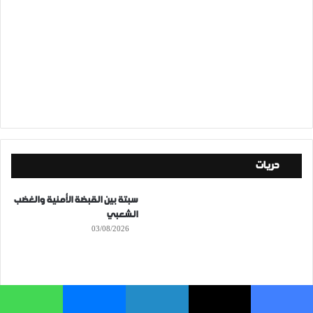
حريات
سبتة بين القبضة الأمنية والغضب
الشعبي
03/08/2026
فيسبوك
‫X
لينكدإن
ماسنجر
واتساب