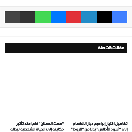
فيسبوك
‫X
لينكدإن
بينتيريست
ماسنجر
واتساب
مشاركة عبر البريد
طباعة
مقالات ذات صلة
تفاصيل اختيار إبراهيم دياز الانضمام
“صمت الحملان” فلم امتد تأثير
إلى “أسود الأطلس” بدلا من “لاروخا”
حكايته إلى الحياة الشخصية لبطله