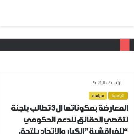
بحث عن
الق
الرئيسية
/
الرئسية
الرئسية
سياسة
المعارضة بمكوناتها ال3 تطالب بلجنة
لتقصي الحقائق للدعم الحكومي
“للفراقشية” الكبار والاتحاد يلتحق