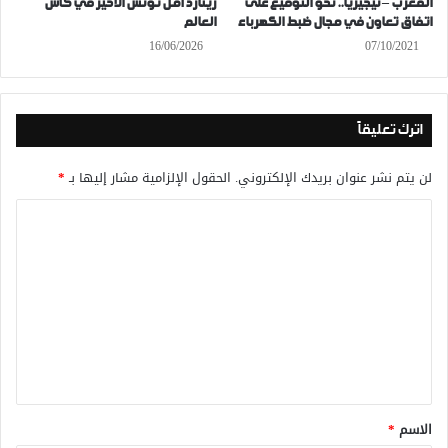
المغرب – نيجيريا.. نحو التوقيع على
رينارد أمل تونس الأخير في كأس
اتفاق تعاون في مجال ضبط الكهرباء
العالم
16/06/2026
07/10/2021
اترك تعليقاً
لن يتم نشر عنوان بريدك الإلكتروني.
الحقول الإلزامية مشار إليها بـ
*
ا
ل
ت
ع
ل
ي
ق
*
الاسم
*