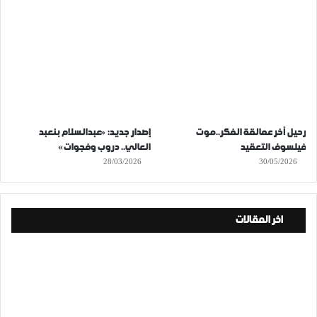
رحيل آخر عمالقة الفكر..موت
إصدار جديد: «عبدالسلام بنعبد
فيلسوف التعقيد
العالي.. دروب وفجوات»
28/03/2026
30/05/2026
اخر المقالات