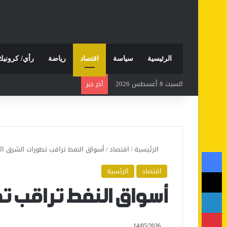
الرئيسية
سياسة
اقتصاد
رياضة
رأي/ كرونيك
السبت 8 أغسطس 2026
أخر خبر
الرئيسية
/
اقتصاد
/
أسواق النفط تراقب تطورات الشرق ا
فيسبوك
اقتصاد
الرئسية
‫X
لينكدإن
أسواق النفط تراقب ت
بينتيريست
14/05/2026