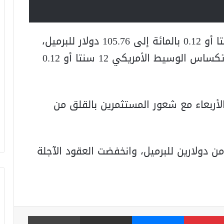
وصعدت العقود الآجلة لخام برنت 13 سنتا أو 0.12 بالمائة إلى 105.76 دولار للبرميل،
في حين زادت العقود الآجلة لخام غرب تكساس الوسيط الأمريكي 12 سنتا أو 0.12
لأربعاء مع شعور المستثمرين بالقلق من
من دولارين للبرميل، وانخفضت العقود الآجلة
بينتيريست
ماسنجر
مشاركة عبر البريد
طباعة