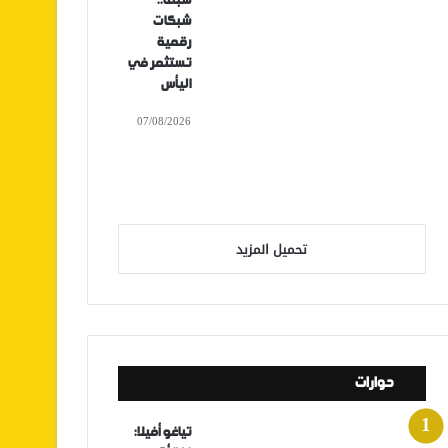
سبتة..
شبكات
رقمية
تستثمر في
اليأس
07/08/2026
تحميل المزيد
حوارات
تياغو أفيلا: