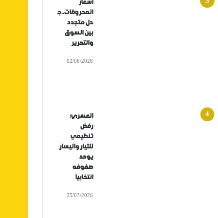
أسعار
المحروقات..ج
دل متجدد
بين السوق
والتحرير
02/06/2026
العسري:
رفض
تنظيمي
للتيار واليسار
يوحد
صفوفه
انتخابيا
25/03/2026