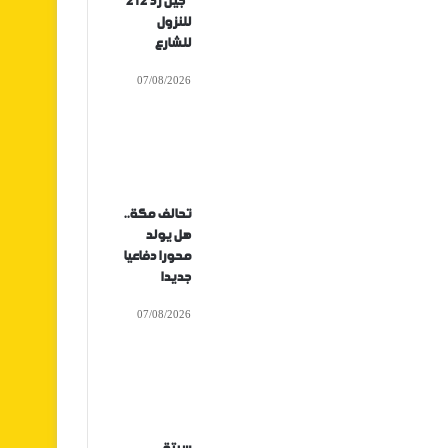
“جيل زد 212”
للنزول
للشارع
07/08/2026
تحالف مكة..
هل يولد
محورا دفاعيا
جديدا
07/08/2026