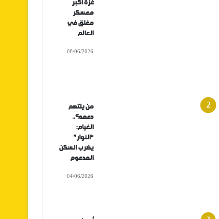
غزة أكبر
معسكر
مغلق في
العالم
08/06/2026
من يلتهم
دعمه؟..
الغيام:
“النوار”
يضرب السكن
المدعوم
04/06/2026