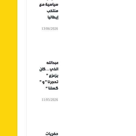
سياسية مع
منتخب
إيطاليا
13/06/2026
عبدالله
الذي…كان
يزعزع ”
تحجرنا ” و ”
كسلنا “
11/05/2026
حفريات