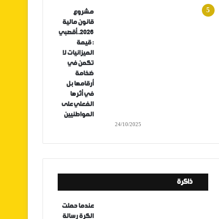
مشروع
قانون مالية
2026..أقصبي
: قيمة
الميزانيات لا
تكمن في
ضخامة
أرقامها بل
في أثرها
الفعلي على
المواطنيين
24/10/2025
ذاكرة
عندما حملت
الكرة رسالة