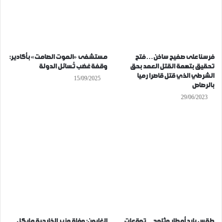
فرسنا على صفيح ساخن… فتح
مستشفى «الموت الصامت» بأكادير:
تحقيق بتهمة القتل العمد بحق
وقفة غضب تُسائل الدولة
الشرطي الذي قتل قاصرا رميا
15/09/2025
بالرصاص
29/06/2023
طقس بارد أمطار وثلوج…توقعات
الغابون: وفاة وزير الخارجية مايكل