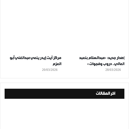
إصدار جديد: «عبدالسلام بنعبد
مركز آيت إيدر ينعي عبدالغني أبو
العالي.. دروب وفجوات»
العزم
20/03/2026
28/03/2026
اخر المقالات