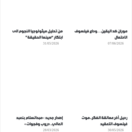
موران ضد اليقين…وداع فيلسوف
من تحليل ميثولوجيا النجوم الى
الاحتمال
ابتكار “سينما الحقيقة”
31/05/2026
07/06/2026
رحيل آخر عمالقة الفكر..موت
إصدار جديد: «عبدالسلام بنعبد
فيلسوف التعقيد
العالي.. دروب وفجوات»
28/03/2026
30/05/2026