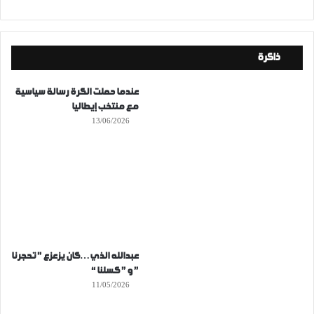
ذاكرة
عندما حملت الكرة رسالة سياسية
مع منتخب إيطاليا
13/06/2026
عبدالله الذي…كان يزعزع ” تحجرنا
” و ” كسلنا “
11/05/2026