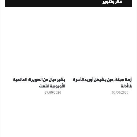
فكر وتنوير
أزمة سبتة..حين يشيطن أوريد الأسرة
بشير ديان من الصويرة: العالمية
بلا أدلة
الأوروبية انتهت
27/06/2026
06/08/2026