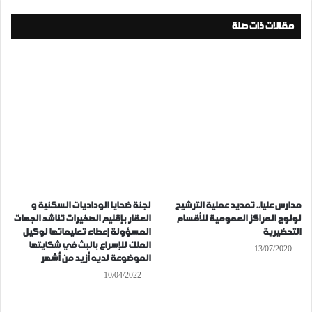
مقالات ذات صلة
مدارس عليا.. تمديد عملية الترشيح
لجنة ضحايا الوداديات السكنية و
لولوج المراكز العمومية للأقسام
العقار بإقليم الصخيرات تناشد الجهات
التحضيرية
المسؤولة إعطاء تعليماتها لوكيل
الملك للإسراع بالبث في شكايتها
13/07/2020
الموضوعة لديه أزيد من أشهر
10/04/2022