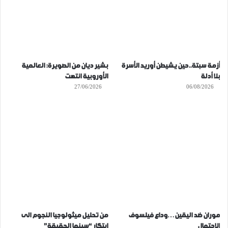
أزمة سبتة..حين يشيطن أوريد الأسرة
بشير ديان من الصويرة: العالمية
بلا أدلة
الأوروبية انتهت
27/06/2026
06/08/2026
موران ضد اليقين…وداع فيلسوف
من تحليل ميثولوجيا النجوم الى
الاحتمال
ابتكار “سينما الحقيقة”