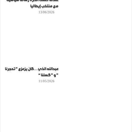
عندما حملت الكرة رسالة سياسية
مع منتخب إيطاليا
13/06/2026
عبدالله الذي…كان يزعزع ” تحجرنا
” و ” كسلنا “
11/05/2026