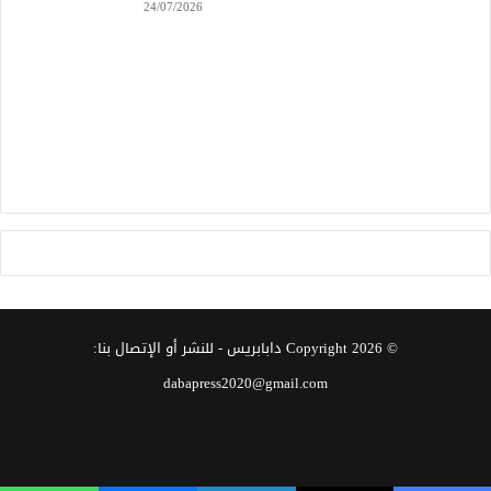
24/07/2026
© Copyright 2026
دابابريس
- للنشر أو الإتصال بنا:
dabapress2020@gmail.com
‫X
فيسبوك
انستقرام