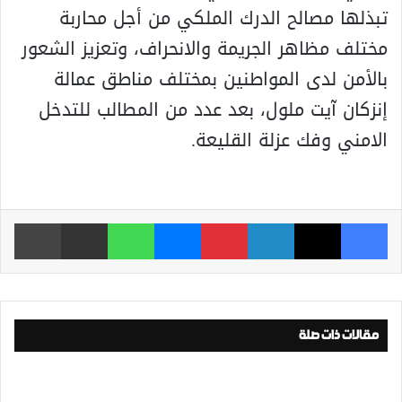
تبذلها مصالح الدرك الملكي من أجل محاربة
مختلف مظاهر الجريمة والانحراف، وتعزيز الشعور
بالأمن لدى المواطنين بمختلف مناطق عمالة
إنزكان آيت ملول، بعد عدد من المطالب للتدخل
الامني وفك عزلة القليعة.
فيسبوك
‫X
لينكدإن
بينتيريست
ماسنجر
واتساب
مشاركة عبر البريد
طباعة
مقالات ذات صلة