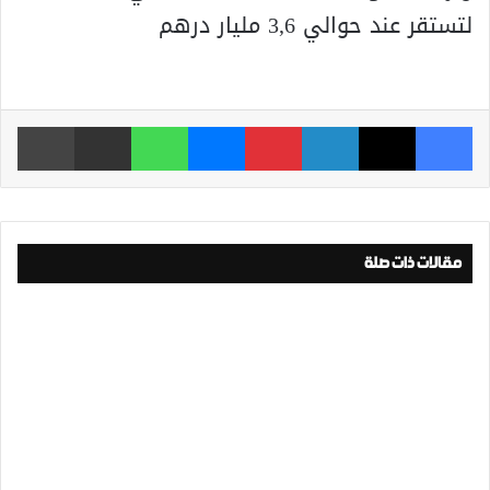
لتستقر عند حوالي 3,6 مليار درهم
فيسبوك
‫X
لينكدإن
بينتيريست
ماسنجر
واتساب
مشاركة عبر البريد
طباعة
مقالات ذات صلة