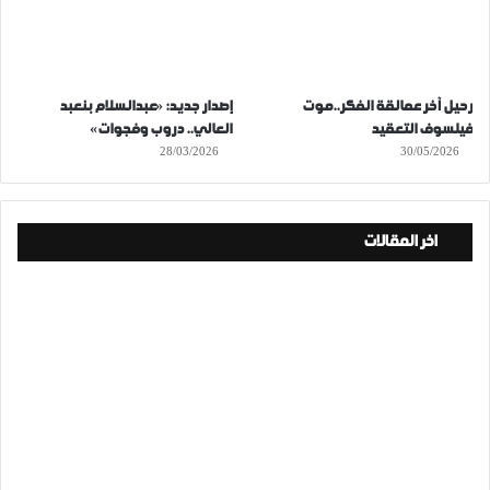
رحيل آخر عمالقة الفكر..موت
إصدار جديد: «عبدالسلام بنعبد
فيلسوف التعقيد
العالي.. دروب وفجوات»
28/03/2026
30/05/2026
اخر المقالات