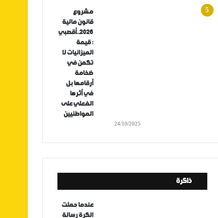
مشروع
قانون مالية
2026..أقصبي
: قيمة
الميزانيات لا
تكمن في
ضخامة
أرقامها بل
في أثرها
الفعلي على
المواطنيين
24/10/2025
ذاكرة
عندما حملت
الكرة رسالة