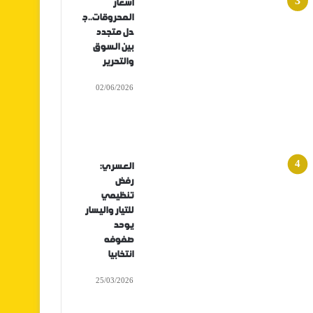
أسعار
المحروقات..ج
دل متجدد
بين السوق
والتحرير
02/06/2026
العسري:
رفض
تنظيمي
للتيار واليسار
يوحد
صفوفه
انتخابيا
25/03/2026