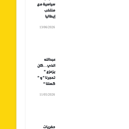
سياسية مع
منتخب
إيطاليا
13/06/2026
عبدالله
الذي…كان
يزعزع ”
تحجرنا ” و ”
كسلنا “
11/05/2026
حفريات