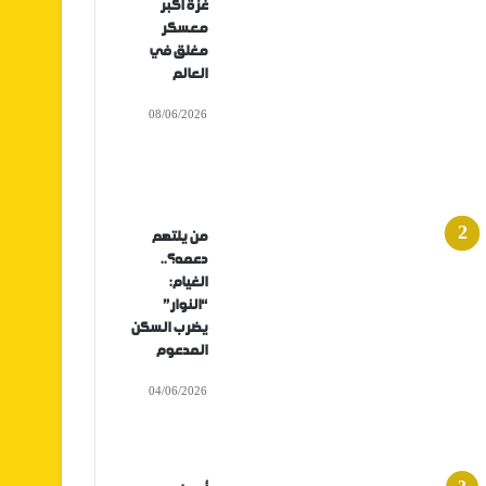
غزة أكبر
معسكر
مغلق في
العالم
08/06/2026
من يلتهم
دعمه؟..
الغيام:
“النوار”
يضرب السكن
المدعوم
04/06/2026