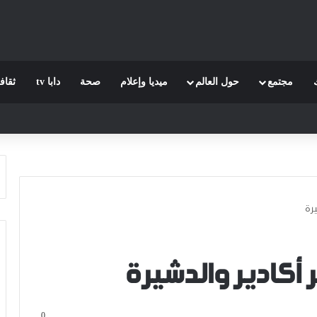
مجتمع
حول العالم
ميديا وإعلام
صحة
دابا tv
ثقاف
رة
 أكادير والدشيرة
0