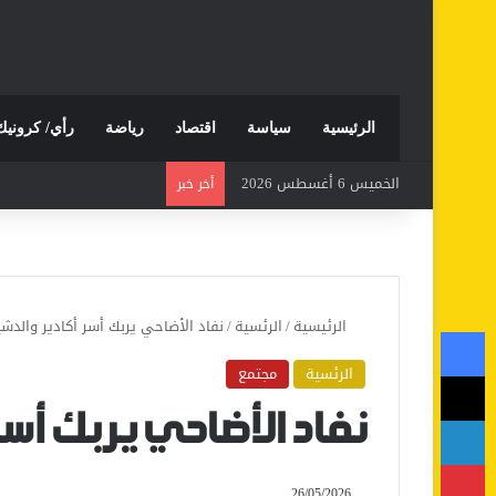
الرئيسية
سياسة
اقتصاد
رياضة
رأي/ كرونيك
الخميس 6 أغسطس 2026
أخر خبر
الرئيسية
/
الرئسية
/
نفاد الأضاحي يربك أسر أكادير والدشي
فيسبوك
الرئسية
مجتمع
‫X
لينكدإن
نفاد الأضاحي يربك أسر
بينتيريست
26/05/2026