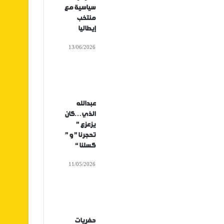
سياسية مع
منتخب
إيطاليا
13/06/2026
عبدالله
الذي…كان
يزعزع ”
تحجرنا ” و ”
كسلنا “
11/05/2026
حفريات