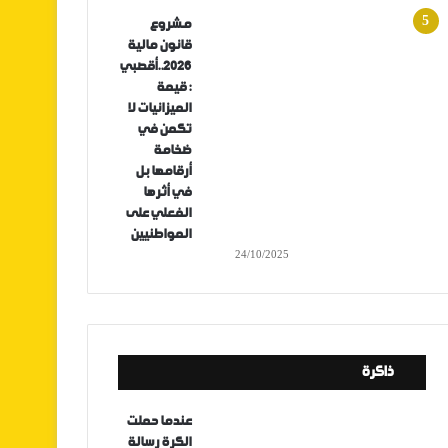
مشروع
قانون مالية
2026..أقصبي
: قيمة
الميزانيات لا
تكمن في
ضخامة
أرقامها بل
في أثرها
الفعلي على
المواطنيين
24/10/2025
ذاكرة
عندما حملت
الكرة رسالة