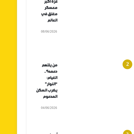
غزة أكبر
معسكر
مغلق في
العالم
08/06/2026
من يلتهم
دعمه؟..
الغيام:
“النوار”
يضرب السكن
المدعوم
04/06/2026