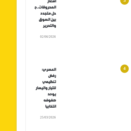
أسعار
المحروقات..ج
دل متجدد
بين السوق
والتحرير
02/06/2026
العسري:
رفض
تنظيمي
للتيار واليسار
يوحد
صفوفه
انتخابيا
25/03/2026