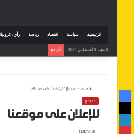
الرئيسية
سياسة
اقتصاد
رياضة
رأي/ كرونيك
السبت 8 أغسطس 2026
أخر خبر
الرئيسية
/
مجتمع
/
للإعلان على موقعنا
فيسبوك
مجتمع
‫X
للإعلان على موقعنا
لينكدإن
بينتيريست
11/02/2018