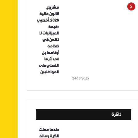
مشروع
قانون مالية
2026..أقصبي
: قيمة
الميزانيات لا
تكمن في
ضخامة
أرقامها بل
في أثرها
الفعلي على
المواطنيين
24/10/2025
ذاكرة
عندما حملت
الكرة رسالة