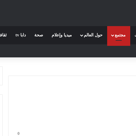
مجتمع
حول العالم
ميديا وإعلام
صحة
دابا tv
ثقاف
0