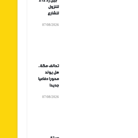
“جيل زد 212”
للنزول
للشارع
07/08/2026
تحالف مكة..
هل يولد
محورا دفاعيا
جديدا
07/08/2026