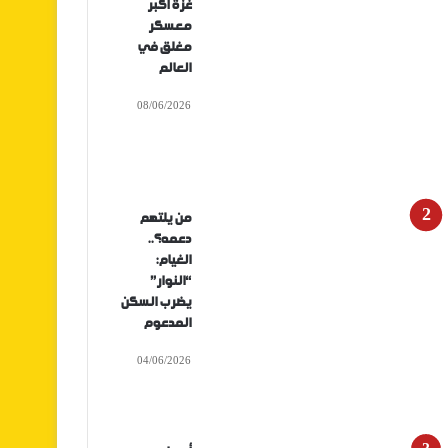
غزة أكبر
معسكر
مغلق في
العالم
08/06/2026
من يلتهم
دعمه؟..
الغيام:
“النوار”
يضرب السكن
المدعوم
04/06/2026