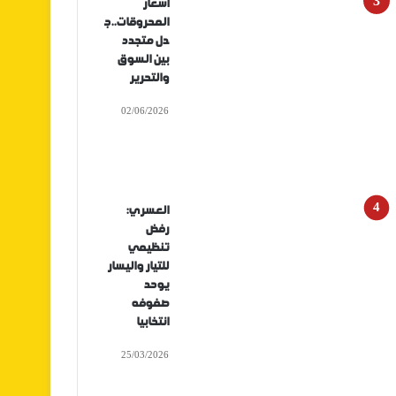
أسعار
المحروقات..ج
دل متجدد
بين السوق
والتحرير
02/06/2026
العسري:
رفض
تنظيمي
للتيار واليسار
يوحد
صفوفه
انتخابيا
25/03/2026