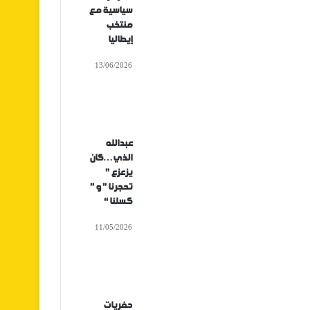
سياسية مع
منتخب
إيطاليا
13/06/2026
عبدالله
الذي…كان
يزعزع ”
تحجرنا ” و ”
كسلنا “
11/05/2026
حفريات