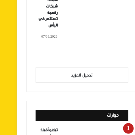
سبتة..
شبكات
رقمية
تستثمر في
اليأس
07/08/2026
تحميل المزيد
حوارات
تياغو أفيلا: