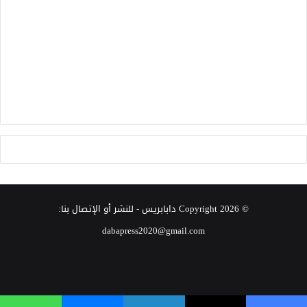
© Copyright 2026
دابابريس
- للنشر أو الإتصال بنا:
dabapress2020@gmail.com
‫X
فيسبوك
انستقرام