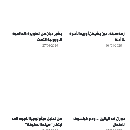
أزمة سبتة..حين يشيطن أوريد الأسرة
بشير ديان من الصويرة: العالمية
بلا أدلة
الأوروبية انتهت
27/06/2026
06/08/2026
موران ضد اليقين…وداع فيلسوف
من تحليل ميثولوجيا النجوم الى
الاحتمال
ابتكار “سينما الحقيقة”