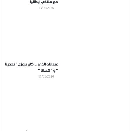
مع منتخب إيطاليا
13/06/2026
عبدالله الذي…كان يزعزع ” تحجرنا
” و ” كسلنا “
11/05/2026