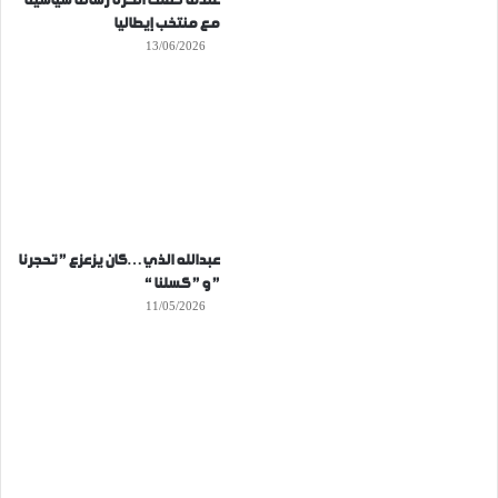
عندما حملت الكرة رسالة سياسية
مع منتخب إيطاليا
13/06/2026
عبدالله الذي…كان يزعزع ” تحجرنا
” و ” كسلنا “
11/05/2026