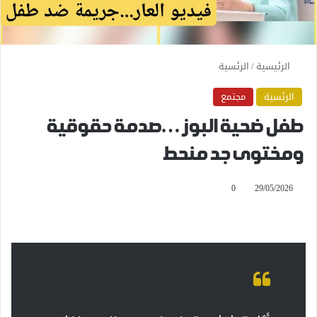
الرئيسية
/
الرئسية
الرئسية
مجتمع
طفل ضحية البوز…صدمة حقوقية
ومختوى جد منحط
0
29/05/2026