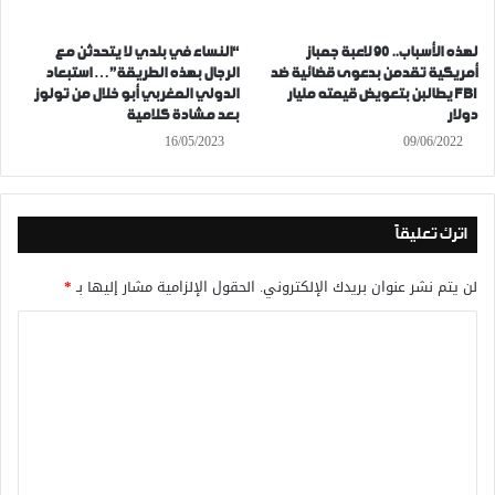
لهذه الأسباب.. 90 لاعبة جمباز
“النساء في بلدي لا يتحدثن مع
أمريكية تقدمن بدعوى قضائية ضد
الرجال بهذه الطريقة”… استبعاد
FBI يطالبن بتعويض قيمته مليار
الدولي المغربي أبو خلال من تولوز
دولار
بعد مشادة كلامية
16/05/2023
09/06/2022
اترك تعليقاً
لن يتم نشر عنوان بريدك الإلكتروني.
الحقول الإلزامية مشار إليها بـ
*
ا
ل
ت
ع
ل
ي