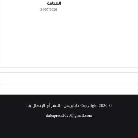
الصحافة
24/07/2026
© Copyright 2026
دابابريس
- للنشر أو الإتصال بنا:
dabapress2020@gmail.com
‫X
فيسبوك
انستقرام