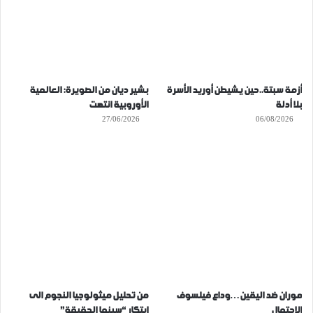
أزمة سبتة..حين يشيطن أوريد الأسرة
بشير ديان من الصويرة: العالمية
بلا أدلة
الأوروبية انتهت
27/06/2026
06/08/2026
موران ضد اليقين…وداع فيلسوف
من تحليل ميثولوجيا النجوم الى
الاحتمال
ابتكار “سينما الحقيقة”