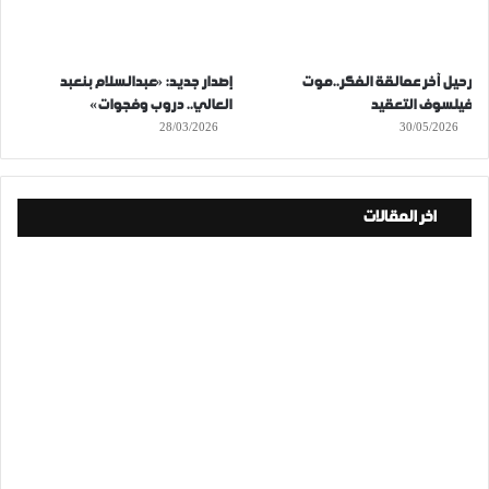
رحيل آخر عمالقة الفكر..موت
إصدار جديد: «عبدالسلام بنعبد
فيلسوف التعقيد
العالي.. دروب وفجوات»
28/03/2026
30/05/2026
اخر المقالات