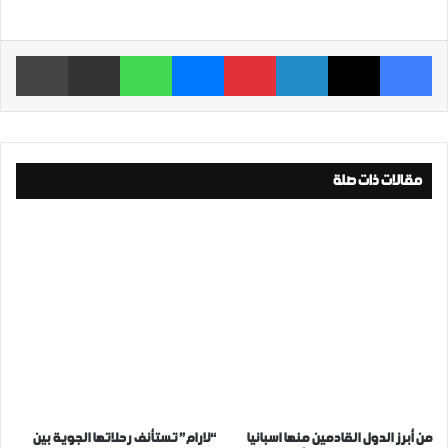
فيسبوك
‫X
لينكدإن
بينتيريست
ماسنجر
واتساب
مشاركة عبر البريد
طباعة
مقالات ذات صلة
من أبرز الدول القادمين منها اسبانيا
“لارام” تستأنف رحلاتها الجوية بين