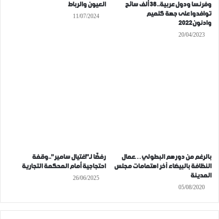
وفرنسا ودول عربية..38 ألف سائح
العيون والرباط
توافدوا على جهة كلميم
11/07/2024
وادنون2022
20/04/2023
بالرغم من دورهم البطولي…عمال
رفضًا لـ”اغتيال سامير”..وقفة
النظافة بالبيضاء آخر اهتمامات مجلس
احتجاجية أمام المحكمة التجارية
المدينة
26/06/2025
05/08/2020