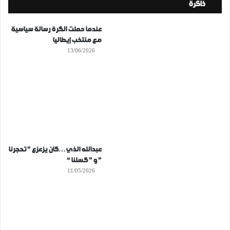
ذاكرة
عندما حملت الكرة رسالة سياسية
مع منتخب إيطاليا
13/06/2026
عبدالله الذي…كان يزعزع ” تحجرنا
” و ” كسلنا “
11/05/2026