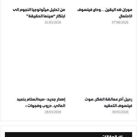
موران ضد اليقين…وداع فيلسوف
من تحليل ميثولوجيا النجوم الى
الاحتمال
ابتكار “سينما الحقيقة”
31/05/2026
07/06/2026
رحيل آخر عمالقة الفكر..موت
إصدار جديد: «عبدالسلام بنعبد
فيلسوف التعقيد
العالي.. دروب وفجوات»
28/03/2026
30/05/2026