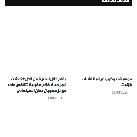
مقالات ذات صلة
موسيقى وكوريغرافيا للشباب
يقام خلال الفترة من 15 ل22 عشت
بتزنيت
الجاري..4 أفلام مغربية تتنافس على
جوائز مهرجان عمان السينمائي
19/03/2026
01/08/2023