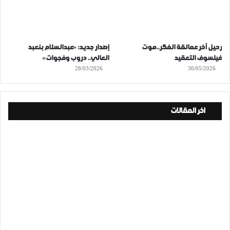
رحيل آخر عمالقة الفكر..موت
إصدار جديد: «عبدالسلام بنعبد
فيلسوف التعقيد
العالي.. دروب وفجوات»
28/03/2026
30/05/2026
اخر المقالات