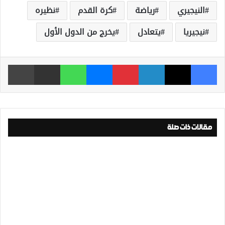
النيجيري
رياضة
كرة القدم
نظيره
نيجيريا
يتعادل
يخرج من الدول الأول
فيسبوك
‫X
لينكدإن
بينتيريست
ماسنجر
واتساب
مشاركة عبر البريد
طباعة
مقالات ذات صلة