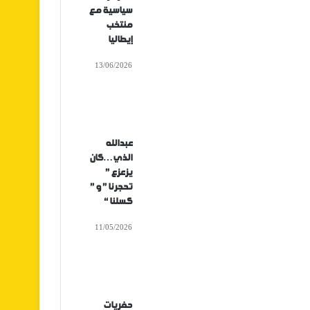
سياسية مع
منتخب
إيطاليا
13/06/2026
عبدالله
الذي…كان
يزعزع ”
تحجرنا ” و ”
كسلنا “
11/05/2026
حفريات