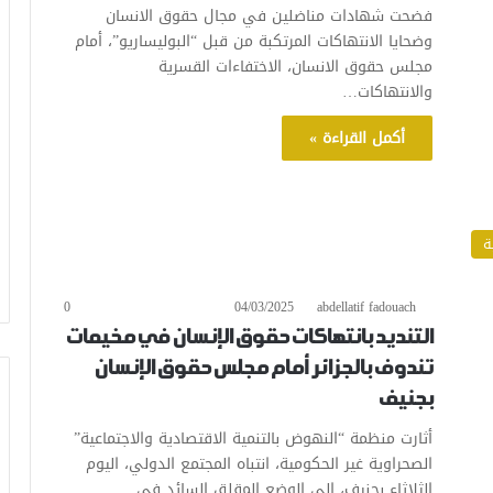
فضحت شهادات مناضلين في مجال حقوق الانسان
وضحايا الانتهاكات المرتكبة من قبل “البوليساريو”، أمام
مجلس حقوق الانسان، الاختفاءات القسرية
والانتهاكات…
أكمل القراءة »
ة
0
04/03/2025
abdellatif fadouach
التنديد بانتهاكات حقوق الإنسان في مخيمات
تندوف بالجزائر أمام مجلس حقوق الإنسان
بجنيف
أثارت منظمة “النهوض بالتنمية الاقتصادية والاجتماعية”
الصحراوية غير الحكومية، انتباه المجتمع الدولي، اليوم
الثلاثاء بجنيف، إلى الوضع المقلق السائد في…