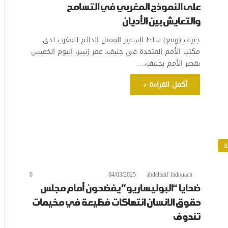
على النموذج المغربي في التسامح
والتعايش بين الأديان
جنيف (ومع) سلط السفير الممثل الدائم للمغرب لدى
مكتب الأمم المتحدة في جنيف، عمر زنيبر، اليوم الخميس
بقصر الأمم بجنيف،…
أكمل القراءة »
ة
0
04/03/2025
abdellatif fadouach
ضحايا “البوليساريو” يفضحون أمام مجلس
حقوق الانسان انتهاكات فظيعة في مخيمات
تندوف