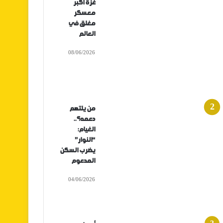
غزة أكبر
معسكر
مغلق في
العالم
08/06/2026
من يلتهم
دعمه؟..
الغيام:
“النوار”
يضرب السكن
المدعوم
04/06/2026