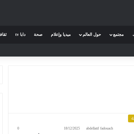
مجتمع
حول العالم
ميديا وإعلام
صحة
دابا tv
ثقاف
ة
0
18/12/2025
abdellatif fadouach