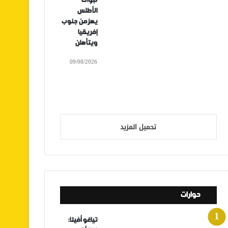
لبؤات
الأطلس
يهزمن جنوب
إفريقيا
ويتأهلن
09/08/2026
تحميل المزيد
حوارات
تياغو أفيلا: