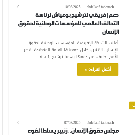
0
10/03/2025
abdellatif fadouach
دعم إفريقي لترشيح بوعياش لرئاسة
التحالف العالمي للمؤسسات الوطنية لحقوق
الإنسان
أعلنت الشبكة الإفريقية للمؤسسات الوطنية لحقوق
الإنسان، الاثنين، خلال جمعيتها العامة المنعقدة بقصر
الأمم بجنيف، عن دعمها رسميا ترشيح رئيسة…
أكمل القراءة »
ة
0
07/03/2025
abdellatif fadouach
مجلس حقوق الإنسان.. زنيبر يسلط الضوء