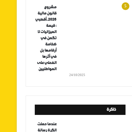
مشروع
قانون مالية
2026..أقصبي
: قيمة
الميزانيات لا
تكمن في
ضخامة
أرقامها بل
في أثرها
الفعلي على
المواطنيين
24/10/2025
ذاكرة
عندما حملت
الكرة رسالة