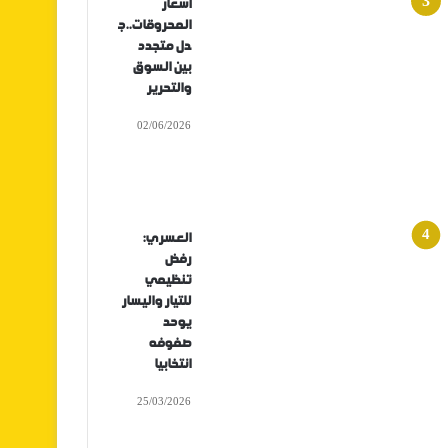
أسعار
المحروقات..ج
دل متجدد
بين السوق
والتحرير
02/06/2026
العسري:
رفض
تنظيمي
للتيار واليسار
يوحد
صفوفه
انتخابيا
25/03/2026