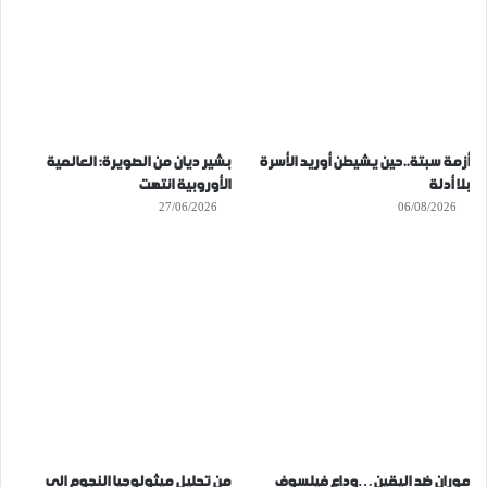
أزمة سبتة..حين يشيطن أوريد الأسرة
بشير ديان من الصويرة: العالمية
بلا أدلة
الأوروبية انتهت
27/06/2026
06/08/2026
موران ضد اليقين…وداع فيلسوف
من تحليل ميثولوجيا النجوم الى