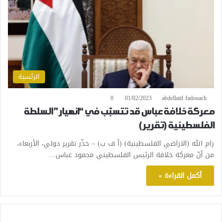
الرئسية
0
01/02/2023
abdellatif fadouach
معركة خلافة عباس قد تتسبّب في “انهيار” السلطة
الفلسطينية (تقرير)
رام الله (الاراضي الفلسطينية) (أ ف ب) – حذّر تقرير دولي، الأربعاء،
من أنّ معركة خلافة الرئيس الفلسطيني محمود عباس…
أكمل القراءة »