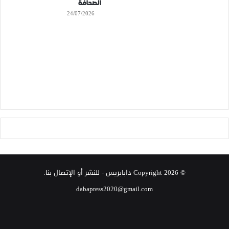
الصحافة
24/07/2026
© Copyright 2026
دابابريس
- للنشر أو الإتصال بنا:
dabapress2020@gmail.com
‫X
فيسبوك
انستقرام