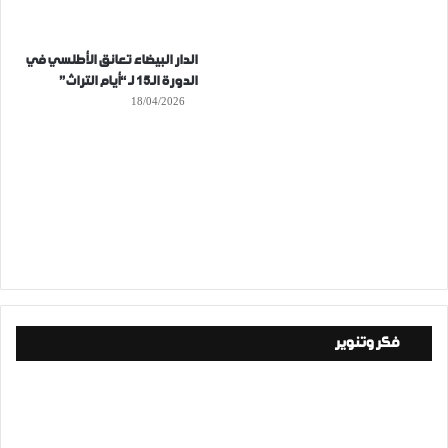
الدار البيضاء تعانق الأطلسي في
الدورة الـ15 لـ “أيام التراث”
18/04/2026
فكر وتنوير