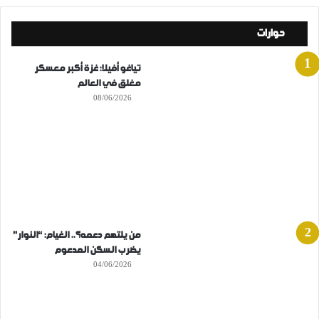
حوارات
تياغو أفيلا: غزة أكبر معسكر
مغلق في العالم
08/06/2026
من يلتهم دعمه؟.. الغيام: “النوار”
يضرب السكن المدعوم
04/06/2026