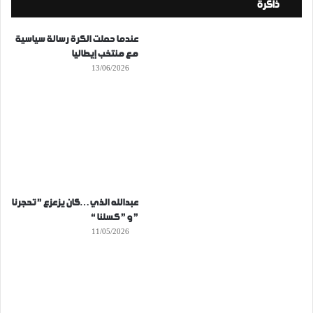
ذاكرة
عندما حملت الكرة رسالة سياسية
مع منتخب إيطاليا
13/06/2026
عبدالله الذي…كان يزعزع ” تحجرنا
” و ” كسلنا “
11/05/2026