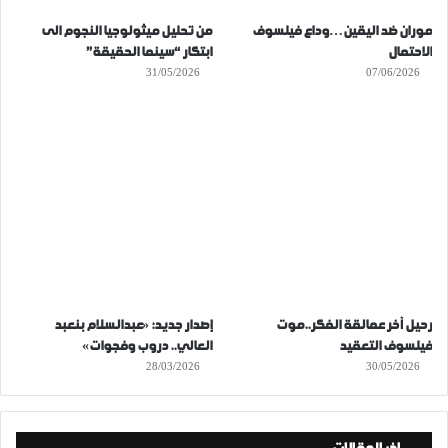
موران ضد اليقين…وداع فيلسوف
من تحليل ميثولوجيا النجوم الى
الاحتمال
ابتكار “سينما الحقيقة”
31/05/2026
07/06/2026
رحيل آخر عمالقة الفكر..موت
إصدار جديد: «عبدالسلام بنعبد
فيلسوف التعقيد
العالي.. دروب وفجوات»
28/03/2026
30/05/2026