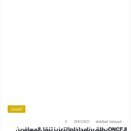
اقتصاد
0
28/03/2025
abdellatif fadouach
الـONCF يطلق برنامجا خاصا لتعزيز تنقل المسافرين