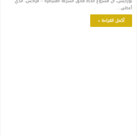
بورخيس، أن مشروع الخط فائق السرعة القنيطرة – مراكش، الذي
أعطى…
أكمل القراءة »