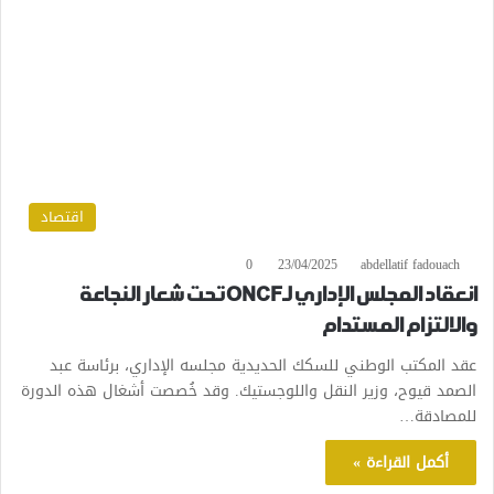
اقتصاد
0
23/04/2025
abdellatif fadouach
انعقاد المجلس الإداري لـONCF تحت شعار النجاعة
والالتزام المستدام
عقد المكتب الوطني للسكك الحديدية مجلسه الإداري، برئاسة عبد
الصمد قيوح، وزير النقل واللوجستيك. وقد خُصصت أشغال هذه الدورة
للمصادقة…
أكمل القراءة »