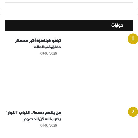
حوارات
تياغو أفيلا: غزة أكبر معسكر
مغلق في العالم
08/06/2026
من يلتهم دعمه؟.. الغيام: “النوار”
يضرب السكن المدعوم
04/06/2026