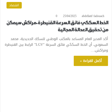
اقتصاد
0
25/04/2025
abdellatif fadouach
الخط السككي فائق السرعة القنيطرة-مراكش سيمكن
من تحقيق العدالة المجالية
أكد المدير العام المساعد بالمكتب الوطني للسكك الحديدية، محمد
السموني، أن الخط السككي فائق السرعة “LGV” الرابط بين القنيطرة
ومراكش،…
أكمل القراءة »