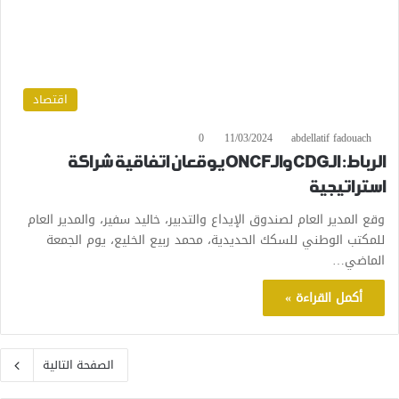
اقتصاد
0
11/03/2024
abdellatif fadouach
الرباط: الـCDG والـONCF يوقعان اتفاقية شراكة
استراتيجية
وقع المدير العام لصندوق الإيداع والتدبير، خاليد سفير، والمدير العام
للمكتب الوطني للسكك الحديدية، محمد ربيع الخليع، يوم الجمعة
الماضي…
أكمل القراءة »
الصفحة التالية