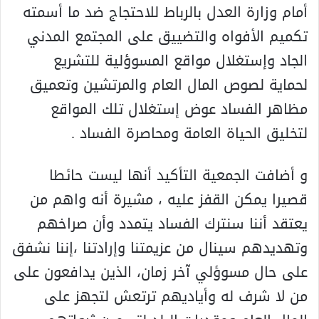
أمام وزارة العدل بالرباط للاحتجاج ضد ما أسمته
تكميم الأفواه والتضييق على المجتمع المدني
الجاد وإستغلال مواقع المسوؤلية للتشريع
لحماية لصوص المال العام والمرتشين وتعميق
مظاهر الفساد عوض إستغلال تلك المواقع
لتخليق الحياة العامة ومحاصرة الفساد .
و أضافت الجمعية التأكيد أنها ليست حائطا
قصيرا يمكن القفز عليه ، مشيرة أنه واهم من
يعتقد أننا سنترك الفساد يتمدد وأن صراخهم
وتهديدهم سينال من عزيمتنا وإرادتنا ،إننا نشفق
على حال مسوؤلي آخر زمان، الذين يدافعون على
من لا شرف له وأياديهم ترتعش لتجهز على