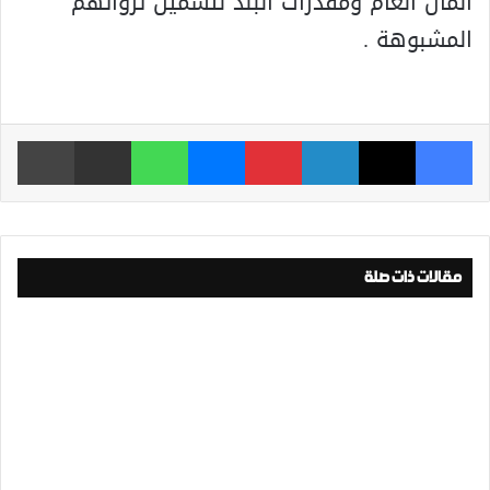
المال العام ومقدرات البلد لتسمين ثرواتهم
المشبوهة .
فيسبوك
‫X
لينكدإن
بينتيريست
ماسنجر
واتساب
مشاركة عبر البريد
طباعة
مقالات ذات صلة