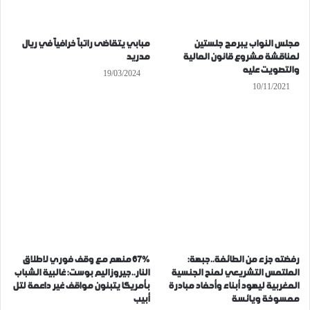
مجلس النواب يبرمج جلستين
مبابي يتقاضى راتباً خرافياً في ريال
لمناقشة مشروع قانون المالية
مدريد
والتصويت عليه
19/03/2024
10/11/2021
رفضته جزء من الطائفة..جبهة:
67% منهم مع وقف فوري لاطلاق
الملتمس التشريعي لمنح الجنسية
النار..جيروزاليم بوست: غالبية الشباب
المغربية ليهود أبناء وأحفاد مبادرة
بأمريكا يتبنون مواقف غير داعمة لتل
ممسوخة ويائسة
أبيب