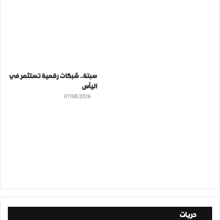
سبتة.. شبكات رقمية تستثمر في
اليأس
07/08/2026
حريات