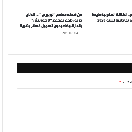
.. الفنانة المغربية عايدة
من ضمنه مطعم “لوبيري”… اندلاع
خالد تحقق أولى نجاحاتها لسنة 2023
حريق ضخم بمجمع “لا كورنيش”
بالدارالبيضاء بدون تسجيل خسائر بشرية
20/01/2024
يها بـ
*