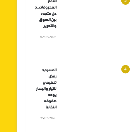
أسعار
المحروقات..ج
دل متجدد
بين السوق
والتحرير
02/06/2026
العسري:
رفض
تنظيمي
للتيار واليسار
يوحد
صفوفه
انتخابيا
25/03/2026