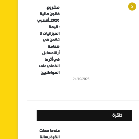
مشروع
قانون مالية
2026..أقصبي
: قيمة
الميزانيات لا
تكمن في
ضخامة
أرقامها بل
في أثرها
الفعلي على
المواطنيين
24/10/2025
ذاكرة
عندما حملت
الكرة رسالة