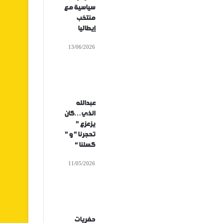
سياسية مع
منتخب
إيطاليا
13/06/2026
عبدالله
الذي…كان
يزعزع ”
تحجرنا ” و ”
كسلنا “
11/05/2026
حفريات