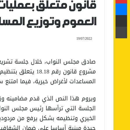
قانون متعلق بعمليات
ماسنجر
مشاركة عبر البريد
العموم وتوزيع المسا
طباعة
19/07/2022
مشروع قانون رقم .18
المساعدات لأغراض خيرية، فيما امتنع س
ويروم هذا النص الذي قدم مضامينه وزير
الجلسة التي ترأسها رئيس مجلس النوا
الخيري وتنظيمه بشكل يرفع من مردودي
جيدة مبنية أساسا على ضمان الشفافية