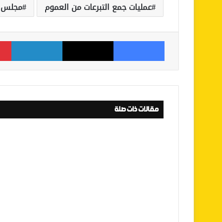
عمليات جمع التبرعات من العموم
مجلس ا
فيسبوك
‫X
لينكدإن
مقالات ذات صلة