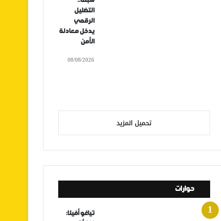
سبتة..
التضليل
الرقمي
يدخل معادلة
الأمن
08/08/2026
تحميل المزيد
حوارات
تياغو أفيلا: