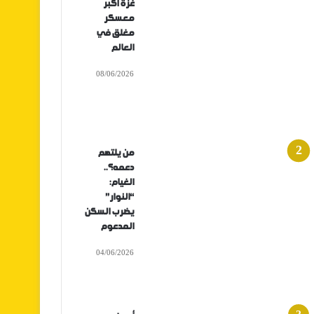
غزة أكبر
معسكر
مغلق في
العالم
08/06/2026
من يلتهم
دعمه؟..
الغيام:
“النوار”
يضرب السكن
المدعوم
04/06/2026