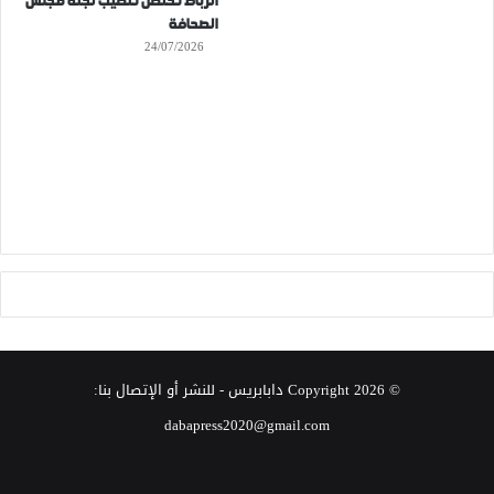
الرباط تحتضن تنصيب لجنة مجلس
الصحافة
24/07/2026
© Copyright 2026
دابابريس
- للنشر أو الإتصال بنا:
dabapress2020@gmail.com
‫X
فيسبوك
انستقرام