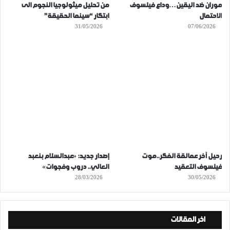
موران ضد اليقين…وداع فيلسوف
من تحليل ميثولوجيا النجوم الى
الاحتمال
ابتكار “سينما الحقيقة”
31/05/2026
07/06/2026
رحيل آخر عمالقة الفكر..موت
إصدار جديد: «عبدالسلام بنعبد
فيلسوف التعقيد
العالي.. دروب وفجوات»
28/03/2026
30/05/2026
اخر المقالات