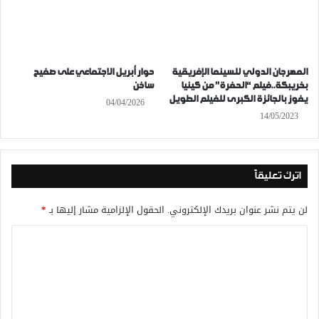
المهرجان الدولي للسينما الإفريقية
حوار أبريل الاجتماعي على صفيح
بخريبكة..فيلم “الحفرة” من كينيا
ساخن
يفوز بالجائزة الكبرى للفيلم الطويل
04/04/2026
14/05/2023
اترك تعليقاً
لن يتم نشر عنوان بريدك الإلكتروني.
الحقول الإلزامية مشار إليها بـ
*
ا
ل
ت
ع