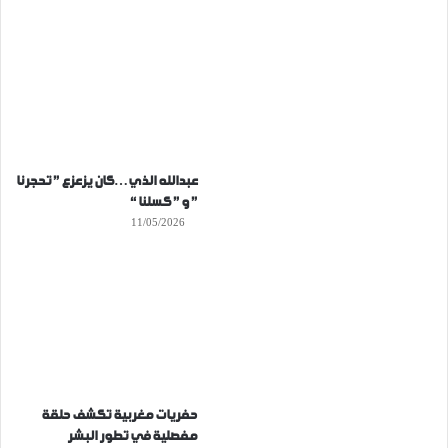
عبدالله الذي…كان يزعزع ” تحجرنا
” و ” كسلنا “
11/05/2026
حفريات مغربية تكشف حلقة
مفصلية في تطور البشر