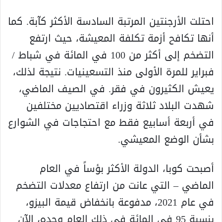
احتلت الأرجنتين المرتبة السادسة الأكثر كآبة. كما
أنها تكافح أزمة تكلفة المعيشة، حيث ارتفع
التضخم إلى أكثر من 100 في المائة في شباط /
فبراير للمرة الأولى منذ التسعينيات. نتيجة لذلك،
يعيش الكثيرون في فقر. في الصيف الماضي،
شهدت البلاد ثلاثة وزراء اقتصاديين مختلفين
في أربعة أسابيع فقط مع احتجاجات في الشوارع
بشأن الوضع المعيشي.
أصبحت كوبا، الدولة الأكثر بؤساً في العام
الماضي – التي عانت من ارتفاع معدلات التضخم
في عام 2021، مدفوعة بانخفاض قيمة البيزو،
بنسبة 95 في المائة في ذلك العام وحده، الآن