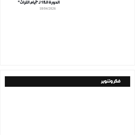
الدورة الـ15 لـ “أيام التراث”
18/04/2026
فكر وتنوير