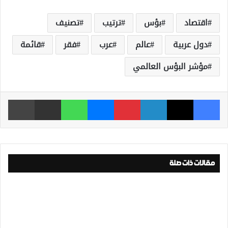
اقتصاد
بؤس
ترتيب
تصنيف
دول عربية
عالم
عرب
فقر
قائمة
مؤشر البؤس العالمي
فيسبوك
‫X
لينكدإن
بينتيريست
ماسنجر
واتساب
مشاركة عبر البريد
طباعة
مقالات ذات صلة