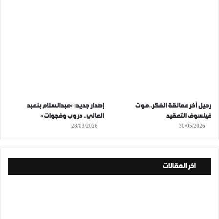
رحيل آخر عمالقة الفكر..موت
إصدار جديد: «عبدالسلام بنعبد
فيلسوف التعقيد
العالي.. دروب وفجوات»
28/03/2026
30/05/2026
اخر المقالات