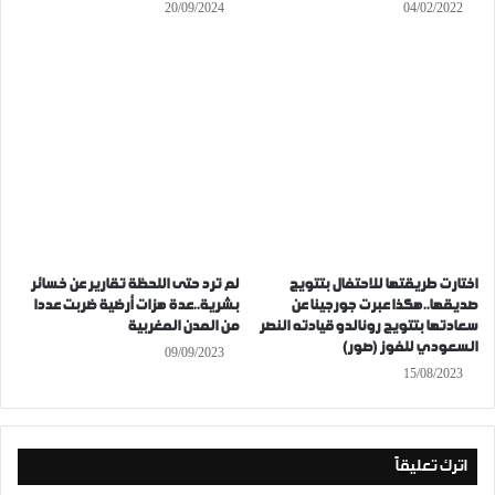
20/09/2024
04/02/2022
اختارت طريقتها للاحتفال بتتويج
لم ترد حتى اللحظة تقارير عن خسائر
صديقها..هكذا عبرت جورجينا عن
بشرية..عدة هزات أرضية ضربت عددا
سعادتها بتتويج رونالدو قيادته النصر
من المدن المغربية
السعودي للفوز (صور)
09/09/2023
15/08/2023
اترك تعليقاً