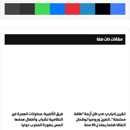
فيسبوك
‫X
لينكدإن
بينتيريست
ماسنجر
واتساب
مشاركة عبر البريد
طباعة
مقالات ذات صلة
تقرير إخباري: في ظل أزمة”طاقة
فرق الأغلبية: محاولات الهجرة غير
محتملة”..الصين وروسيا توقعان
النظامية لشباب وأطفال هدفها
اتفاقا ضخما يمتد ل30 سنة
المس بصورة المغرب دوليا