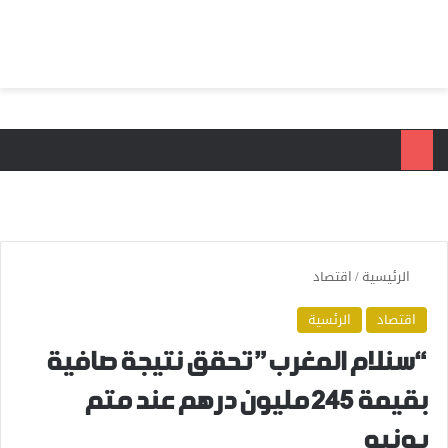
بحث عن
الق
الرئيسية
/
اقتصاد
اقتصاد
الرئسية
“سنلام المغرب” تحقق نتيجة صافية
بقيمة 245 مليون درهم عند متم
يونيو