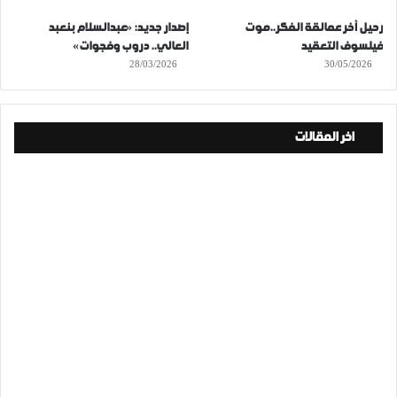
رحيل آخر عمالقة الفكر..موت
إصدار جديد: «عبدالسلام بنعبد
فيلسوف التعقيد
العالي.. دروب وفجوات»
28/03/2026
30/05/2026
اخر المقالات