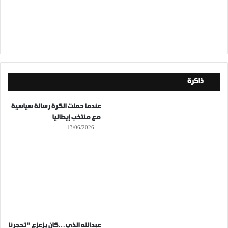
ذاكرة
عندما حملت الكرة رسالة سياسية
مع منتخب إيطاليا
13/06/2026
عبدالله الذي…كان يزعزع ” تحجرنا