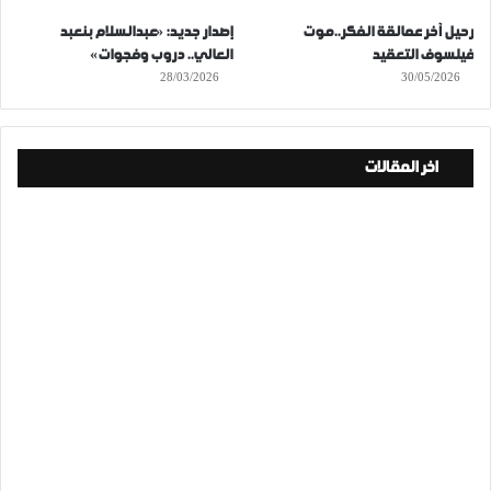
رحيل آخر عمالقة الفكر..موت
إصدار جديد: «عبدالسلام بنعبد
فيلسوف التعقيد
العالي.. دروب وفجوات»
28/03/2026
30/05/2026
اخر المقالات