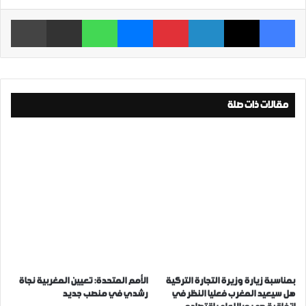
فيسبوك
‫X
لينكدإن
بينتيريست
ماسنجر
واتساب
مشاركة عبر البريد
طباعة
مقالات ذات صلة
بمناسبة زيارة وزيرة التجارة التركية
الأمم المتحدة: تعيين المغربية نجاة
هل سيعيد المغرب فعليا النظر في
رشدي في منصب جديد