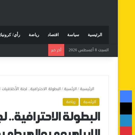
الرئيسية
سياسة
اقتصاد
رياضة
رأي/ كرونيك
السبت 8 أغسطس 2026
أخر خبر
الرئيسية
/
الرئسية
/
البطولة الاحترافية.. لجنة الأخلاقيا
فيسبوك
الرئسية
رياضة
‫X
لينكدإن
البطولة الاحترافية.. 
بينتيريست
الإبراهيمي والهبطي وت