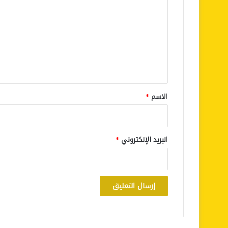
ل
ت
ع
ل
ي
ق
*
الاسم
*
البريد الإلكتروني
*