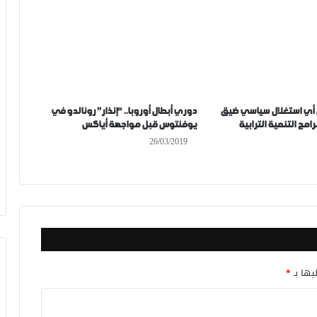
 أي استغلال سياسي ضيق
دوري أبطال أوروبا.. “إنذار” رونالدو في
امج التنمية الترابية
يوفنتوس قبل مواجهة أياكس
26/03/2019
يها بـ
*