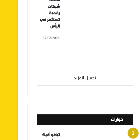
سبتة..
شبكات
رقمية
تستثمر في
اليأس
07/08/2026
تحميل المزيد
حوارات
تياغو أفيلا: