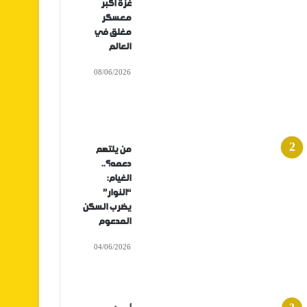
غزة أكبر
معسكر
مغلق في
العالم
08/06/2026
من يلتهم
دعمه؟..
الغيام:
“النوار”
يضرب السكن
المدعوم
04/06/2026