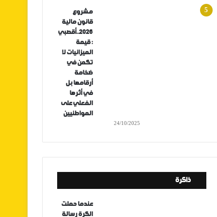
مشروع
قانون مالية
2026..أقصبي
: قيمة
الميزانيات لا
تكمن في
ضخامة
أرقامها بل
في أثرها
الفعلي على
المواطنيين
24/10/2025
ذاكرة
عندما حملت
الكرة رسالة