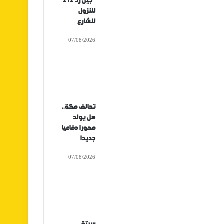
“جيل زد 212”
للنزول
للشارع
07/08/2026
تحالف مكة..
هل يولد
محورا دفاعيا
جديدا
07/08/2026