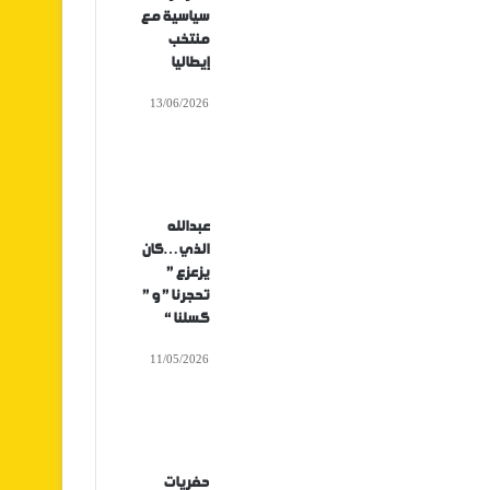
سياسية مع
منتخب
إيطاليا
13/06/2026
عبدالله
الذي…كان
يزعزع ”
تحجرنا ” و ”
كسلنا “
11/05/2026
حفريات