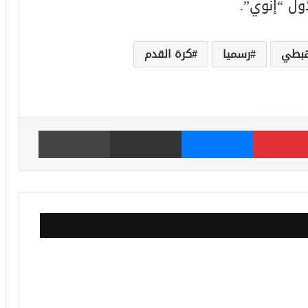
أول “إنوي”.
هبطي
رسميا
كرة القدم
بينتيريست
ماسنجر
مشاركة عبر البريد
طباعة