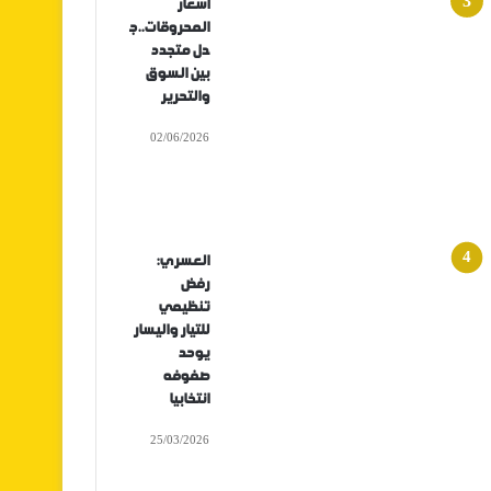
أسعار
المحروقات..ج
دل متجدد
بين السوق
والتحرير
02/06/2026
العسري:
رفض
تنظيمي
للتيار واليسار
يوحد
صفوفه
انتخابيا
25/03/2026