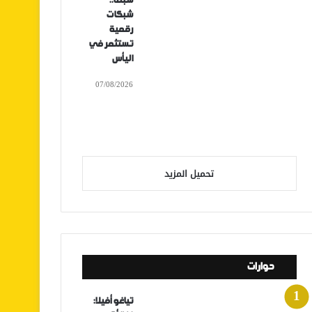
سبتة..
شبكات
رقمية
تستثمر في
اليأس
07/08/2026
تحميل المزيد
حوارات
تياغو أفيلا: