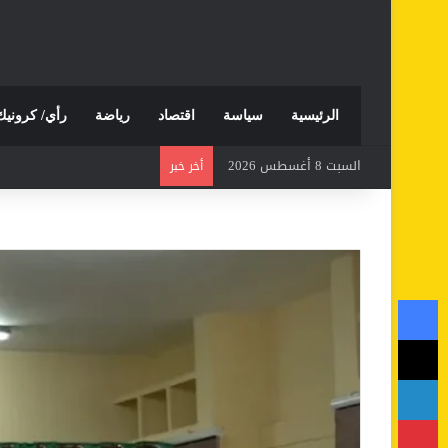
الرئيسية
سياسة
اقتصاد
رياضة
رأي/ كرونيك
السبت 8 أغسطس 2026
أخر خبر
فيسبوك
‫X
لينكدإن
بينتيريست