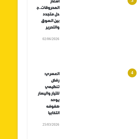
أسعار
المحروقات..ج
دل متجدد
بين السوق
والتحرير
02/06/2026
العسري:
رفض
تنظيمي
للتيار واليسار
يوحد
صفوفه
انتخابيا
25/03/2026