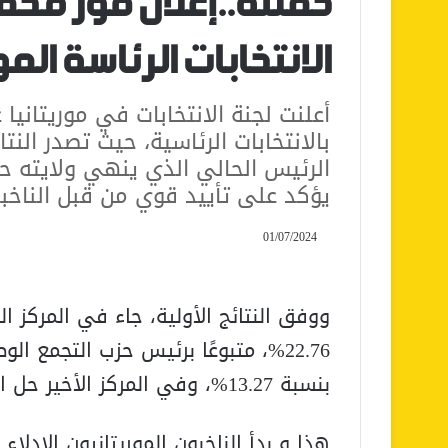
حملته..إعلان فوز محم
الانتخابات الرئاسة الم
أعلنت لجنة الانتخابات في موريتانيا
يؤكد على تأييد قوي من قبل الناخبي
01/07/2024
ووفق النتائج الأولية، جاء في المركز ال
22.76%، متبوعًا برئيس حزب التجمع ا
بنسبة 13.27%، وفي المركز الأخير حل المحامي العيد ولد محمد بنسبة 3%.
هذا و بدأ الناخبون الموريتانيون الادلا