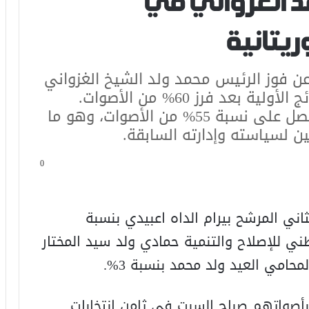
د الغزواني في
وريتانية
 عن فوز الرئيس محمد ولد الشيخ الغزواني
بالانتخابات الرئاسية، حيث تصدر النتائج الأولية بعد فرز 60% من الأصوات.
الرئيس الحالي الذي ينهي ولايته حصل على نسبة 55% من الأصوات، وهو ما
ن لسياسته وإدارته السابقة.
0
ثاني المرشح بيرام الداه اعبيدي بنسبة
لوطني للإصلاح والتنمية حمادي ولد سيد المختار
ء بأصواتهم صباح السبت في ثامن انتخابات