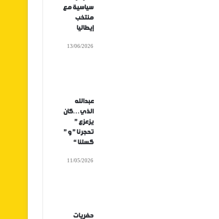
سياسية مع
منتخب
إيطاليا
13/06/2026
عبدالله
الذي…كان
يزعزع ”
تحجرنا ” و ”
كسلنا “
11/05/2026
حفريات