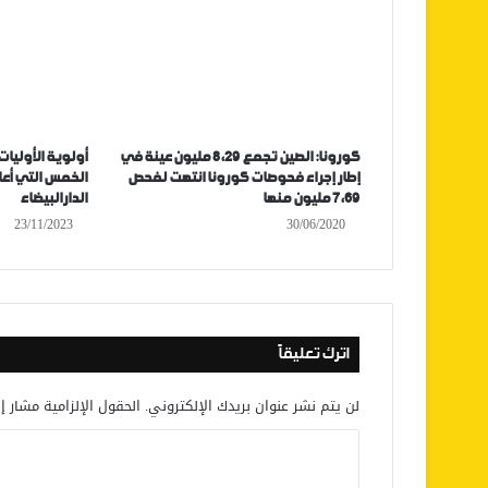
كورونا: الصين تجمع 8،29 مليون عينة في
أولوية الأوليات
إطار إجراء فحوصات كورونا انتهت لفحص
الخمس التي أعل
7،69 مليون منها
الدارالبيضاء
23/11/2023
30/06/2020
اترك تعليقاً
لن يتم نشر عنوان بريدك الإلكتروني.
الحقول الإلزامية مشار إل
ا
ل