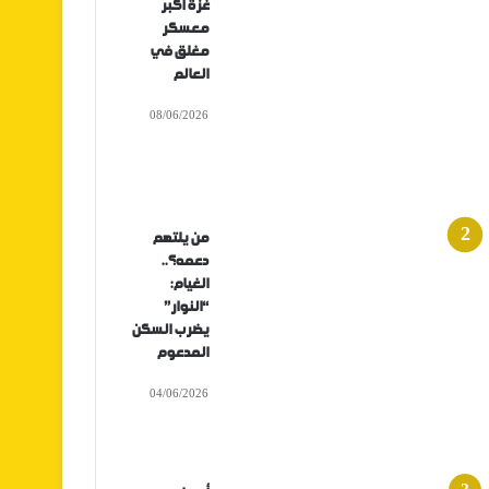
غزة أكبر
معسكر
مغلق في
العالم
08/06/2026
من يلتهم
دعمه؟..
الغيام:
“النوار”
يضرب السكن
المدعوم
04/06/2026