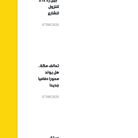
“جيل زد 212”
للنزول
للشارع
07/08/2026
تحالف مكة..
هل يولد
محورا دفاعيا
جديدا
07/08/2026