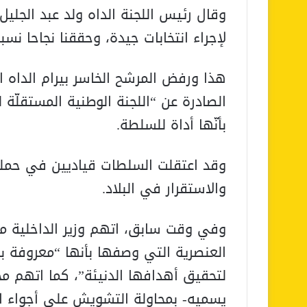
وقال رئيس اللجنة الداه ولد عبد الجلي
لإجراء انتخابات جيدة، وحققنا نجاحا نسبي
هذا ورفض المرشح الخاسر بيرام الداه اع
الصادرة عن “اللجنة الوطنية المستقلّة ل
بأنّها أداة للسلطة.
وقد اعتقلت السلطات قياديين في حملة
والاستقرار في البلاد.
وفي وقت سابق، اتهم وزير الداخلية مح
العنصرية التي وصفها بأنها “معروفة بع
لتحقيق أهدافها الدنيئة”، كما اتهم 
يسميه- بمحاولة التشويش على أجواء ال