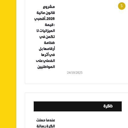
مشروع
قانون مالية
2026..أقصبي
: قيمة
الميزانيات لا
تكمن في
ضخامة
أرقامها بل
في أثرها
الفعلي على
المواطنيين
24/10/2025
ذاكرة
عندما حملت
الكرة رسالة