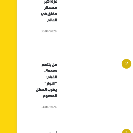
غزة أكبر
معسكر
مغلق في
العالم
08/06/2026
من يلتهم
دعمه؟..
الغيام:
“النوار”
يضرب السكن
المدعوم
04/06/2026