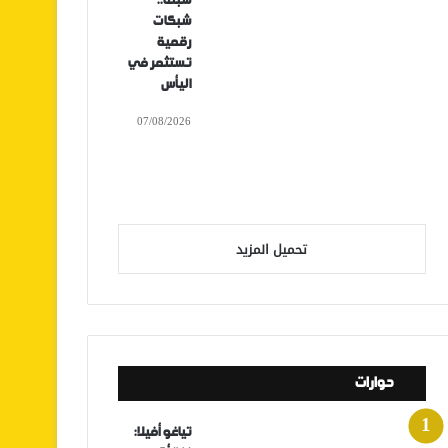
سبتة..
شبكات
رقمية
تستثمر في
اليأس
07/08/2026
تحميل المزيد
حوارات
تياغو أفيلا: