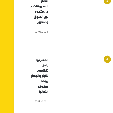
أسعار
المحروقات..ج
دل متجدد
بين السوق
والتحرير
02/06/2026
العسري:
رفض
تنظيمي
للتيار واليسار
يوحد
صفوفه
انتخابيا
25/03/2026