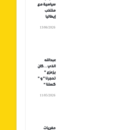
سياسية مع
منتخب
إيطاليا
13/06/2026
عبدالله
الذي…كان
يزعزع ”
تحجرنا ” و ”
كسلنا “
11/05/2026
حفريات