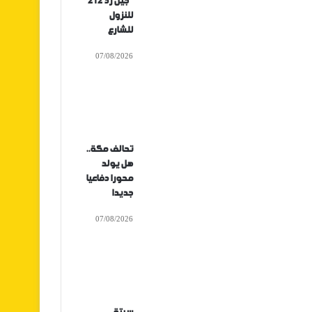
“جيل زد 212”
للنزول
للشارع
07/08/2026
تحالف مكة..
هل يولد
محورا دفاعيا
جديدا
07/08/2026