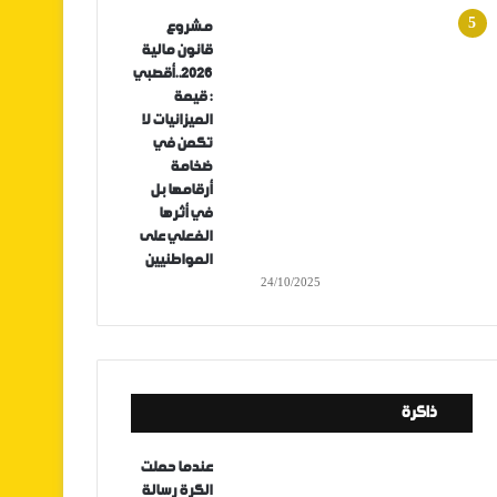
مشروع
قانون مالية
2026..أقصبي
: قيمة
الميزانيات لا
تكمن في
ضخامة
أرقامها بل
في أثرها
الفعلي على
المواطنيين
24/10/2025
ذاكرة
عندما حملت
الكرة رسالة