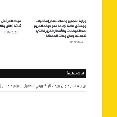
وزارة التجهيز والماء تسخر إمكانيات
ميناء العرائش:
ووسائل هامة لإعادة فتح حركة المرور
ثلاثة أطنان و285 كلغ من مخدر الشيرا
بعد الفيضانات والأمطار الغزيرة التي
17/09/2023
شهدتها بعض جهات المملكة
08/09/2024
اترك تعليقاً
لن يتم نشر عنوان بريدك الإلكتروني.
الحقول الإلزامية مشار إل
ا
ل
ت