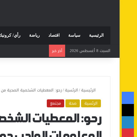
الرئيسية
سياسة
اقتصاد
رياضة
رأي/ كرونيك
السبت 8 أغسطس 2026
أخر خبر
الرئيسية
/
الرئسية
/
رحو: المعطيات الشخصية الصحية من أ
فيسبوك
الرئسية
صحة
مجتمع
‫X
لينكدإن
رحو: المعطيات الشخص
بينتيريست
المعلومات الواجب حما