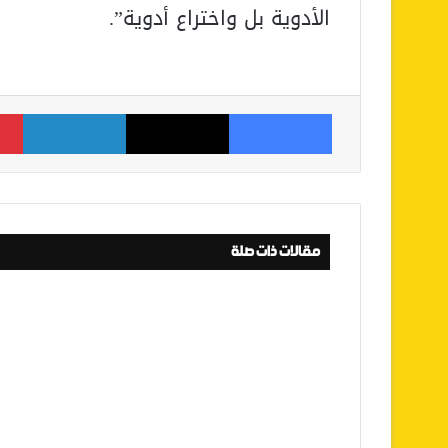
الأدوية بل واختراع أدوية”.
فيسبوك
‫X
لينكدإن
مقالات ذات صلة