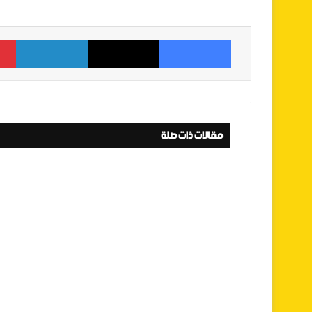
فيسبوك
‫X
لينكدإن
مقالات ذات صلة