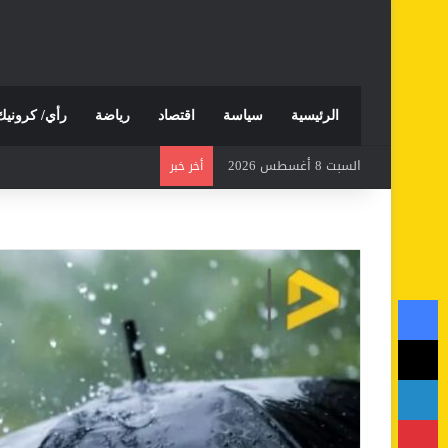
الرئيسية
سياسة
اقتصاد
رياضة
رأي/ كرونيك
السبت 8 أغسطس 2026
أخر خبر
فيسبوك
‫X
لينكدإن
بينتيريست