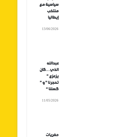
سياسية مع
منتخب
إيطاليا
13/06/2026
عبدالله
الذي…كان
يزعزع ”
تحجرنا ” و ”
كسلنا “
11/05/2026
حفريات