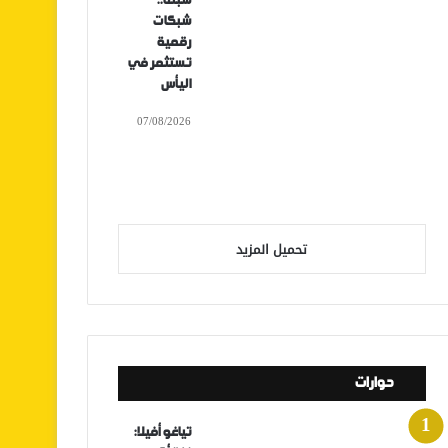
سبتة..
شبكات
رقمية
تستثمر في
اليأس
07/08/2026
تحميل المزيد
حوارات
تياغو أفيلا: