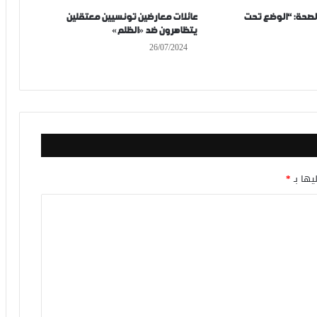
 الصحة: “الوضع تحت
عائلات معارضين تونسيين معتقلين
يتظاهرون ضد «الظلم»
26/07/2024
يها بـ
*