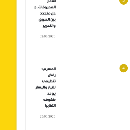
أسعار
المحروقات..ج
دل متجدد
بين السوق
والتحرير
02/06/2026
العسري:
رفض
تنظيمي
للتيار واليسار
يوحد
صفوفه
انتخابيا
25/03/2026