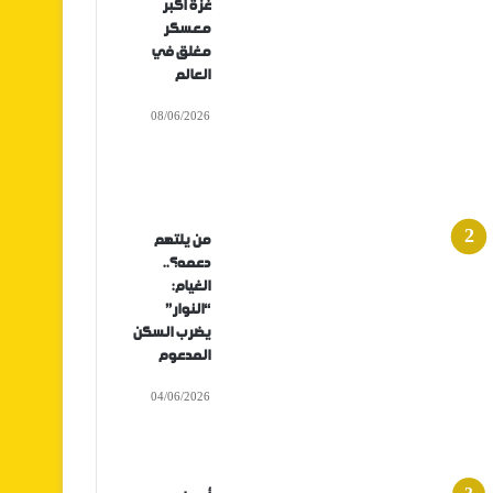
غزة أكبر
معسكر
مغلق في
العالم
08/06/2026
من يلتهم
دعمه؟..
الغيام:
“النوار”
يضرب السكن
المدعوم
04/06/2026