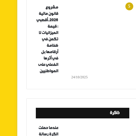
مشروع
قانون مالية
2026..أقصبي
: قيمة
الميزانيات لا
تكمن في
ضخامة
أرقامها بل
في أثرها
الفعلي على
المواطنيين
24/10/2025
ذاكرة
عندما حملت
الكرة رسالة