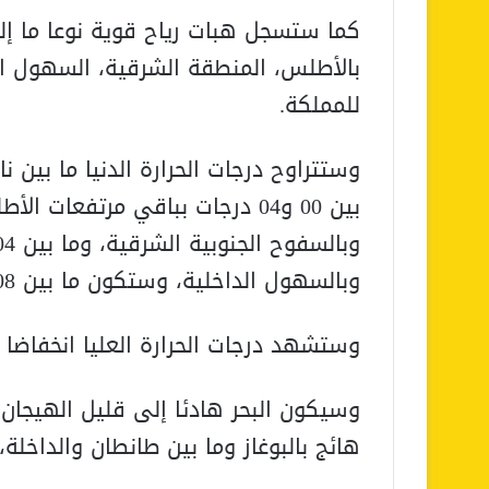
كما ستسجل هبات رياح قوية نوعا ما إلى 
بالأطلس، المنطقة الشرقية، السهول ال
للمملكة.
بين 00 و04 درجات بباقي مرتفعا
وبالسهول الداخلية، وستكون ما بين 08 و 13 درجة بباقي المناطق.
وستشهد درجات الحرارة العليا انخفاضا 
وسيكون البحر هادئا إلى قليل الهيجان
هائج بالبوغاز وما بين طانطان والداخلة