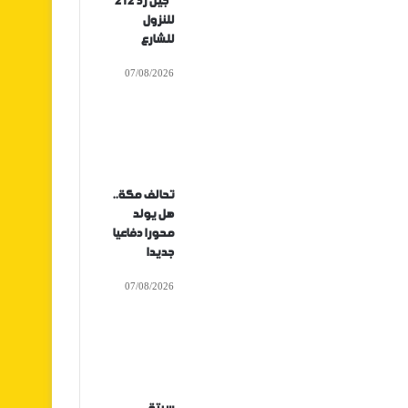
“جيل زد 212”
للنزول
للشارع
07/08/2026
تحالف مكة..
هل يولد
محورا دفاعيا
جديدا
07/08/2026