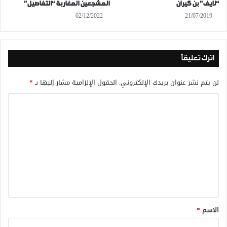
“لايف” بن كيران
المشجعين المغاربة “التفاصيل”
02/12/2022
21/07/2019
اترك تعليقاً
لن يتم نشر عنوان بريدك الإلكتروني.
الحقول الإلزامية مشار إليها بـ
*
ا
ل
ت
ع
ل
ي
ق
*
الاسم
*