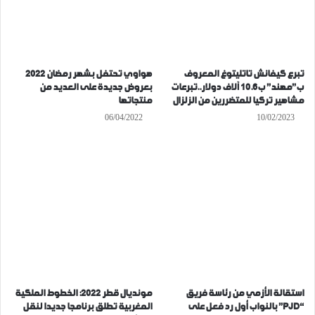
تبرع كيفانش تاتليتوغ المعروف
هواوي تحتفل بشهر رمضان 2022
ب”مهند” ب10.6 آلاف دولار..تبرعات
بعروض جديدة على العديد من
مشاهير تركيا للمتضررين من الزلزال
منتجاتها
06/04/2022
10/02/2023
استقالة الأزمي من رئاسة فريق
مونديال قطر 2022: الخطوط الملكية
“PJD” بالنواب أول رد فعل على
المغربية تطلق برنامجا جديدا لنقل