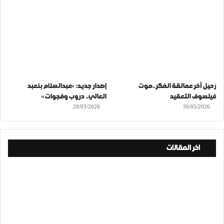
رحيل آخر عمالقة الفكر..موت
إصدار جديد: «عبدالسلام بنعبد
فيلسوف التعقيد
العالي.. دروب وفجوات»
28/03/2026
30/05/2026
اخر المقالات