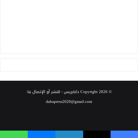
© Copyright 2026
دابابريس
- للنشر أو الإتصال بنا:
dabapress2020@gmail.com
‫X
فيسبوك
انستقرام