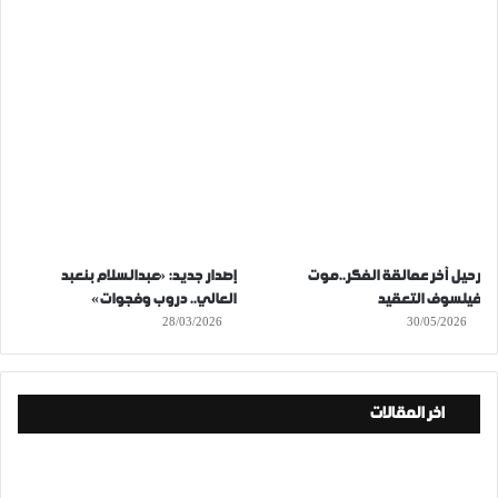
رحيل آخر عمالقة الفكر..موت
إصدار جديد: «عبدالسلام بنعبد
فيلسوف التعقيد
العالي.. دروب وفجوات»
28/03/2026
30/05/2026
اخر المقالات