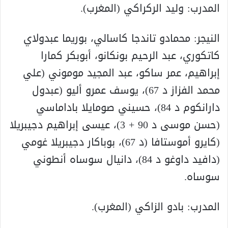
المدرب: وليد الركراكي (المغرب).
النيجر: محمادو تاندجا كاسالي، بوريما عبدولاي
كاتكوري، عبد الرحيم بونكانو، أبوبكر كمارا
إبراهيم، عمر ساكو، عبد المجيد موموني (علي
محمد الفزاز د 67)، يوسف عمرو أليو (عبدول
دارانكوم د 84)، حسيني صومايلا باداماسي
(حسن موسى د 90 + 3)، عيسى إبراهيم دجيبريلا
(كايرو أموستافا (د 67)، بوباكار دجيبريلا غومي
(دافيد داوغو د 84)، دانيال سوساه أنطوني
سوساه.
المدرب: بادو الزاكي (المغرب).