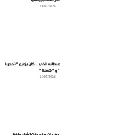
مع منتخب إيطاليا
13/06/2026
عبدالله الذي…كان يزعزع ” تحجرنا
” و ” كسلنا “
11/05/2026
حفريات مغربية تكشف حلقة