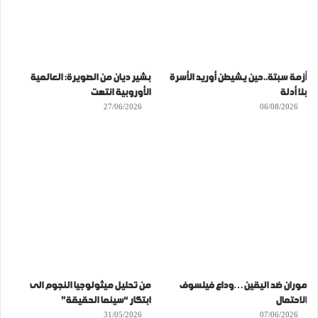
أزمة سبتة..حين يشيطن أوريد الأسرة
بشير ديان من الصويرة: العالمية
بلا أدلة
الأوروبية انتهت
27/06/2026
06/08/2026
موران ضد اليقين…وداع فيلسوف
من تحليل ميثولوجيا النجوم الى
الاحتمال
ابتكار “سينما الحقيقة”
31/05/2026
07/06/2026