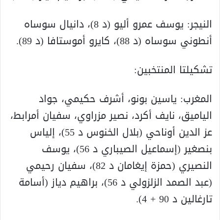
النيجر: يوسف عمرو أليو (د 8)، دانيال سوساه
أنطوني سوساه (د 88)، كايرو أموستافا (د 89).
تشكيلتا المنتخبين:
المغرب: ياسين بونو، أشرف حكيمي، جواد
الياميق، نايف أكرد، نصير مزراوي، سفيان أمرابط،
عز الدين أوناحي (بلال الخنوس د 55)، إلياس
بنصغير (إسماعيل الصيباري د 56)، يوسف
النصيري (حمزة إيغامان د 82)، سفيان رحيمي
(عبد الصمد الزلزولي د 56)، براهيم دياز (أسامة
تارغالين د 90 + 4).