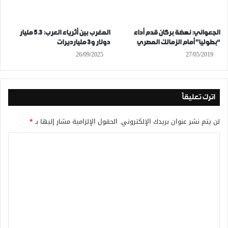
الجعواني: نهضة بركان قدم أداء
المغرب بين أثرياء العرب: 5.3 مليار
“بطوليا” أمام الزمالك المصري
دولار و3 مليارديرات
26/09/2025
27/05/2019
اترك تعليقاً
لن يتم نشر عنوان بريدك الإلكتروني.
الحقول الإلزامية مشار إليها بـ
*
ا
ل
ت
ع
ل
ي