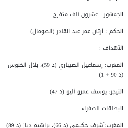
الجمهور : عشرون ألف متفرج
الحكم : أرتان عمر عبد القادر (الصومال)
الأهداف :
المغرب: إسماعيل الصيباري (د 59)، بلال الخنوس
(د 90 + 1)
النيجر: يوسف عمرو أليو (د 47)
البطاقات الصفراء :
المغرب:أشرف حكيمي (د 66)، براهيم دياز (د 89)