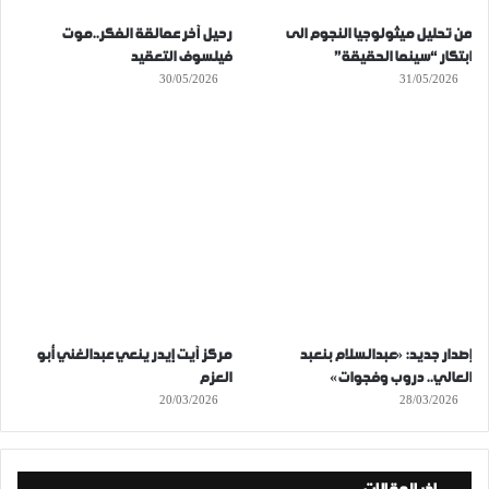
من تحليل ميثولوجيا النجوم الى
رحيل آخر عمالقة الفكر..موت
ابتكار “سينما الحقيقة”
فيلسوف التعقيد
30/05/2026
31/05/2026
إصدار جديد: «عبدالسلام بنعبد
مركز آيت إيدر ينعي عبدالغني أبو
العالي.. دروب وفجوات»
العزم
20/03/2026
28/03/2026