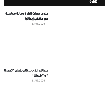
ذاكرة
عندما حملت الكرة رسالة سياسية
مع منتخب إيطاليا
13/06/2026
عبدالله الذي…كان يزعزع ” تحجرنا
” و ” كسلنا “
11/05/2026