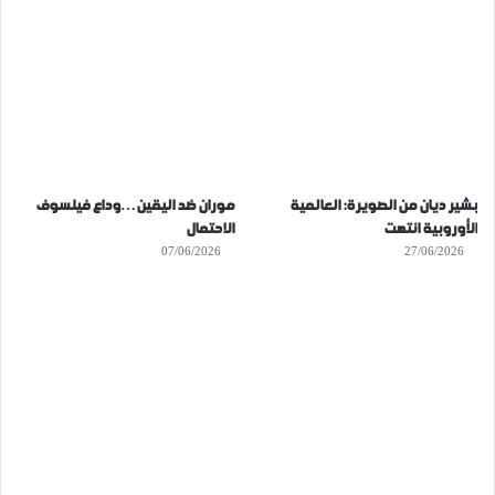
بشير ديان من الصويرة: العالمية
موران ضد اليقين…وداع فيلسوف
الأوروبية انتهت
الاحتمال
07/06/2026
27/06/2026