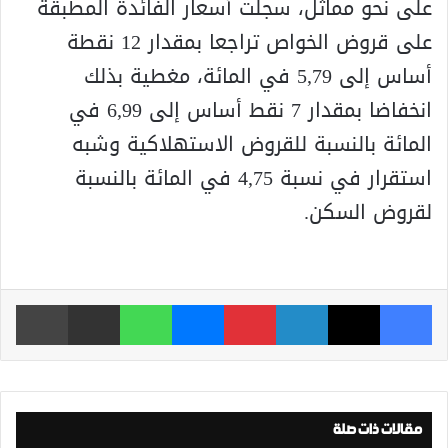
على نحو مماثل، سجلت أسعار الفائدة المطبقة
على قروض الخواص تراجعا بمقدار 12 نقطة
أساس إلى 5,79 في المائة، مغطية بذلك
انخفاضا بمقدار 7 نقط أساس إلى 6,99 في
المائة بالنسبة للقروض الاستهلاكية وشبه
استقرار في نسبة 4,75 في المائة بالنسبة
لقروض السكن.
فيسبوك
‫X
لينكدإن
بينتيريست
ماسنجر
واتساب
مشاركة عبر البريد
طباعة
مقالات ذات صلة