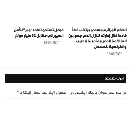
الحكم الجزائري بسمي يرتكب خطأ
غوغل تستحوذ على “ويز” للأمن
فادحا خلال إدارته للنزال الذي جمع بين
السيبراني مقابل 32 مليار دولار
الملاكمة المغربية أمينة بلحبيب
19/03/2025
والفرنسية بنمسهل
28/06/2022
اترك تعليقاً
لن يتم نشر عنوان بريدك الإلكتروني.
الحقول الإلزامية مشار إليها بـ
*
ا
ل
ت
ع