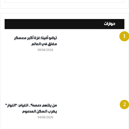
حوارات
تياغو أفيلا: غزة أكبر معسكر
مغلق في العالم
08/06/2026
من يلتهم دعمه؟.. الغيام: “النوار”
يضرب السكن المدعوم
04/06/2026