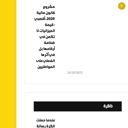
مشروع
قانون مالية
2026..أقصبي
: قيمة
الميزانيات لا
تكمن في
ضخامة
أرقامها بل
في أثرها
الفعلي على
المواطنيين
24/10/2025
ذاكرة
عندما حملت
الكرة رسالة