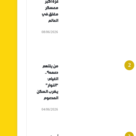
غزة أكبر
معسكر
مغلق في
العالم
08/06/2026
من يلتهم
دعمه؟..
الغيام:
“النوار”
يضرب السكن
المدعوم
04/06/2026