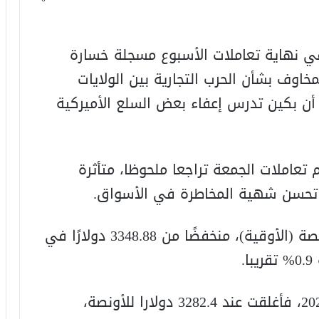
ي نهاية تعاملات الأسبوع مسجلة خسارة
مخاوف بشأن الحرب التجارية بين الولايات
 أن بكين تدرس إعفاء بعض السلع الأميركية
عاملات الجمعة تراجعا ملحوظا، متأثرة
 تحسن شهية المخاطرة في الأسواق.
فبلغ السعر الفوري 3318.95 دولارا للأونصة (الأوقية)، منخفضًا من 3348.88 دولارًا في
.
أما العقود الآجلة للذهب لشهر أبريل 2025، فأغلقت عند 3282.4 دولارا للأونصة،