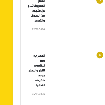
أسعار
المحروقات..ج
دل متجدد
بين السوق
والتحرير
02/06/2026
العسري:
رفض
تنظيمي
للتيار واليسار
يوحد
صفوفه
انتخابيا
25/03/2026