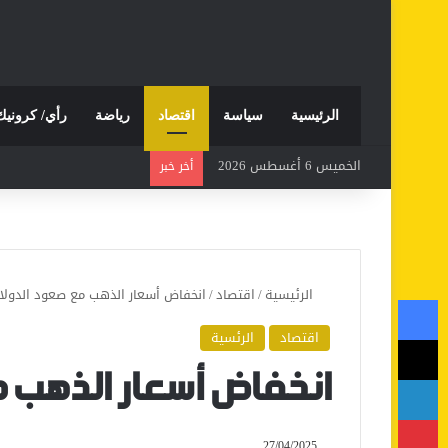
الرئيسية
سياسة
اقتصاد
رياضة
رأي/ كرونيك
الخميس 6 أغسطس 2026
أخر خبر
الرئيسية
/
اقتصاد
/
انخفاض أسعار الذهب مع صعود الدولار
فيسبوك
اقتصاد
الرئسية
‫X
لينكدإن
انخفاض أسعار الذهب م
بينتيريست
27/04/2025