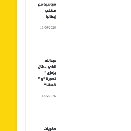
سياسية مع
منتخب
إيطاليا
13/06/2026
عبدالله
الذي…كان
يزعزع ”
تحجرنا ” و ”
كسلنا “
11/05/2026
حفريات