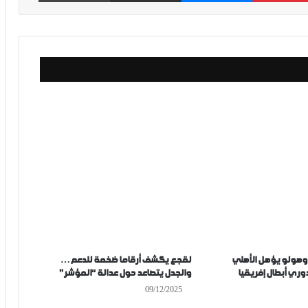
اوهولو يؤهل الأهلي
لقجع يكشف أرقاما ضخمة للدعم…
وري أبطال إفريقيا
والجدل يتصاعد حول عدالة “المؤشر”
09/12/2025