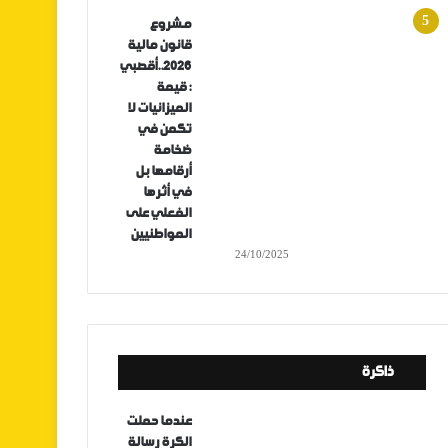
مشروع
قانون مالية
2026..أقصبي
: قيمة
الميزانيات لا
تكمن في
ضخامة
أرقامها بل
في أثرها
الفعلي على
المواطنيين
24/10/2025
ذاكرة
عندما حملت
الكرة رسالة