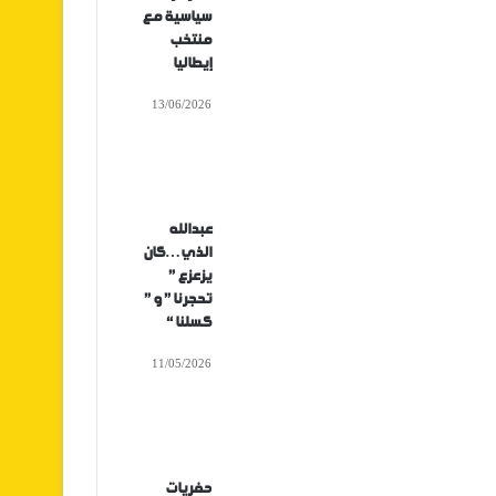
سياسية مع
منتخب
إيطاليا
13/06/2026
عبدالله
الذي…كان
يزعزع ”
تحجرنا ” و ”
كسلنا “
11/05/2026
حفريات