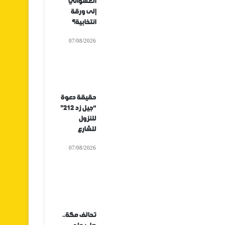
العشوائي
إلى ورقة
انتخابية؟
07/08/2026
حقيقة دعوة
“جيل زد 212”
للنزول
للشارع
07/08/2026
تحالف مكة..