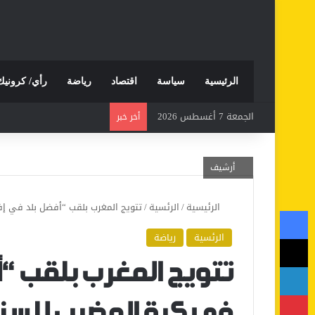
الرئيسية
سياسة
اقتصاد
رياضة
رأي/ كرونيك
الجمعة 7 أغسطس 2026
أخر خبر
أرشيف
الرئيسية
/
الرئسية
/
تتويج المغرب بلقب “أفضل بلد في إف
فيسبوك
الرئسية
رياضة
‫X
لينكدإن
تتويج المغرب بلقب “
بينتيريست
في كرة المضرب للسنة