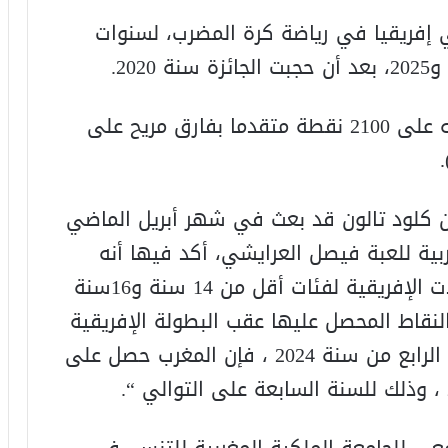
إفريقيا في رياضة كرة المضرب، لسنوات
وتمكن المغرب من انتزاع الجائزة بحصوله على 2100 نقطة متقدما بفارق مريح على
ن كلود تالون قد بعث في شهر أبريل الماضي
بية للعبة فيصل العرايشي، أكد فيها أنه
“بناء على النتائج المحققة خلال البطولات الإفريقية لفئات أقل من 14 سنة و16سنة
لتي جرت سنة 2025، وكذا النقاط المحصل عليها عقب البطولة الإفريقية
لأقل من 14 سنة التي جرت في الفصل الرابع من سنة 2024 ، فإن المغرب حصل على