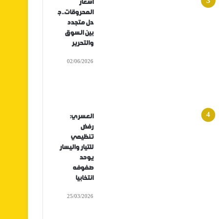
أسعار
المحروقات..ج
دل متجدد
بين السوق
والتحرير
02/06/2026
العسري:
رفض
تنظيمي
للتيار واليسار
يوحد
صفوفه
انتخابيا
25/03/2026