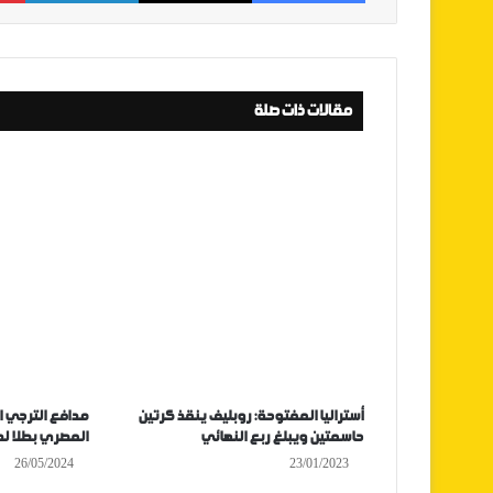
مقالات ذات صلة
أستراليا المفتوحة: روبليف ينقذ كرتين
مدافع الترجي 
حاسمتين ويبلغ ربع النهائي
المصري بطلا لد
26/05/2024
23/01/2023