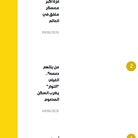
غزة أكبر
معسكر
مغلق في
العالم
08/06/2026
من يلتهم
دعمه؟..
الغيام:
“النوار”
يضرب السكن
المدعوم
04/06/2026