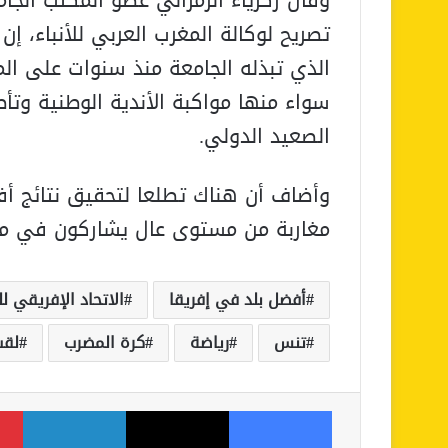
وقال زكرياء الزمراني عضو المكتب الجا
تصريح لوكالة المغرب العربي للأنباء، إن
الذي تبذله الجامعة منذ سنوات على ال
سواء منها مواكبة الأندية الوطنية وتأط
الصعيد الدولي.
وأضاف أن هناك تطلعا لتحقيق نتائج أ
مغاربة من مستوى عال يشاركون في مختل
أفضل بلد في إفريقا
الاتحاد الإفريقي ل
تنس
رياضة
كرة المضرب
لقب
فيسبوك
‫X
لينكدإن