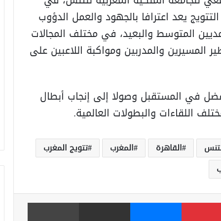
معي للجامعة الملكية المغربية للتنس، في
 التتويج يعد اعترافا بالجهود والعمل الدؤوب
مديين المتوسط والبعيد، في مختلف المجالات
ير المسيرين والمدربين ومواكبة اللاعبين على
فضل في المستقبل وصولا إلى إنجاب أبطال
ف اللقاءات والبطولات العالمية.
لتنس
القاهرة
المغرب
تتويج المغرب
بينتيريست
ماسنجر
مشاركة عبر البريد
طباعة