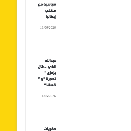
سياسية مع
منتخب
إيطاليا
13/06/2026
عبدالله
الذي…كان
يزعزع ”
تحجرنا ” و ”
كسلنا “
11/05/2026
حفريات