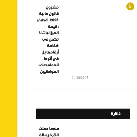
مشروع
قانون مالية
2026..أقصبي
: قيمة
الميزانيات لا
تكمن في
ضخامة
أرقامها بل
في أثرها
الفعلي على
المواطنيين
24/10/2025
ذاكرة
عندما حملت
الكرة رسالة