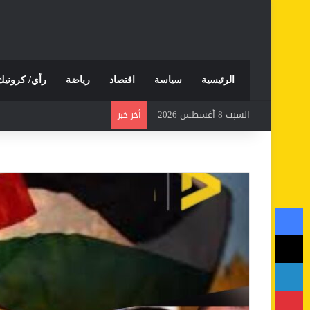
الرئيسية
سياسة
اقتصاد
رياضة
رأي/ كرونيك
السبت 8 أغسطس 2026
أخر خبر
فيسبوك
‫X
لينكدإن
بينتيريست