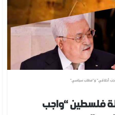
واجب أخلاقي” و”مطلب سياسي”
ولة فلسطين “واجب