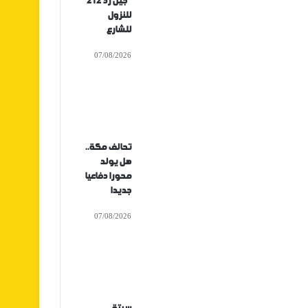
“جيل زد 212”
للنزول
للشارع
07/08/2026
تحالف مكة..
هل يولد
محورا دفاعيا
جديدا
07/08/2026