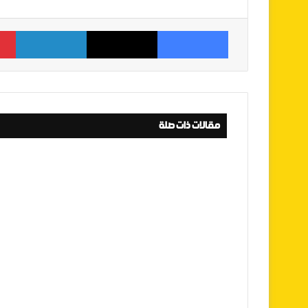
فيسبوك
‫X
لينكدإن
مقالات ذات صلة