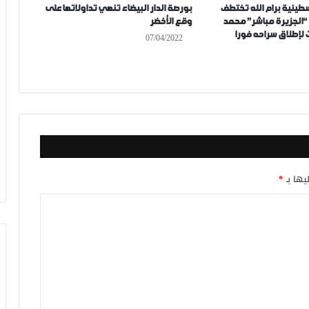
سطينية برام الله تختطف
بورصة الدار البيضاء تنهي تداولاتها على
“الجزيرة مباشر” محمد
وقع الأخضر
لإطلاق سراحه فورا
07/04/2022
يها بـ
*