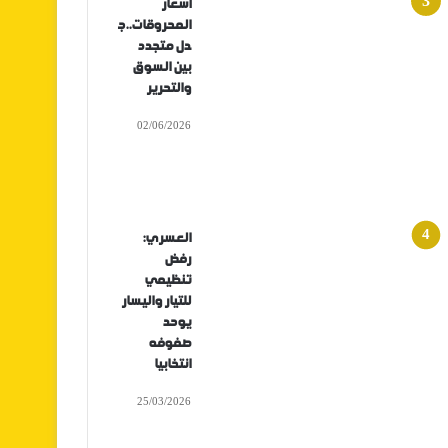
أسعار
المحروقات..ج
دل متجدد
بين السوق
والتحرير
02/06/2026
العسري:
رفض
تنظيمي
للتيار واليسار
يوحد
صفوفه
انتخابيا
25/03/2026