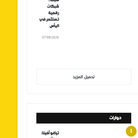
سبتة..
شبكات
رقمية
تستثمر في
اليأس
07/08/2026
تحميل المزيد
حوارات
تياغو أفيلا: