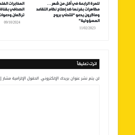
للمرة الرابعة في أقل من شهر…
المخابرات الفل
مظاهرات بفرنسا ضد إصلاح نظام التقاعد
الصحافي بقناة 
وماكرون يدعو “للتحلي بروح
تركمان ودعوات 
المسؤولية”
09/10/2024
11/02/2023
اترك تعليقاً
لن يتم نشر عنوان بريدك الإلكتروني.
الحقول الإلزامية مشار إل
ا
ل
ت
ع
ل
ي