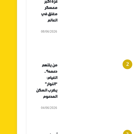
غزة أكبر
معسكر
مغلق في
العالم
08/06/2026
من يلتهم
دعمه؟..
الغيام:
“النوار”
يضرب السكن
المدعوم
04/06/2026