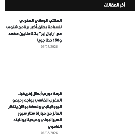
أخر المقالات
المكتب الوطني المغربي
للسياحة يطلق أكبر برنامج شتوي
مع “رايان إير” بـ5.3 ملايين مقعد
و156 خطا جويا
06/08/2026
قرعة دوري أبطال إفريقيا..
المغرب الفاسي يواجه رحيمو
البوركينابي ونهضة بركان ينتظر
الفائز من مباراة ستار سبور
السيراليوني وميدينا يونايتد
الغامبي
06/08/2026