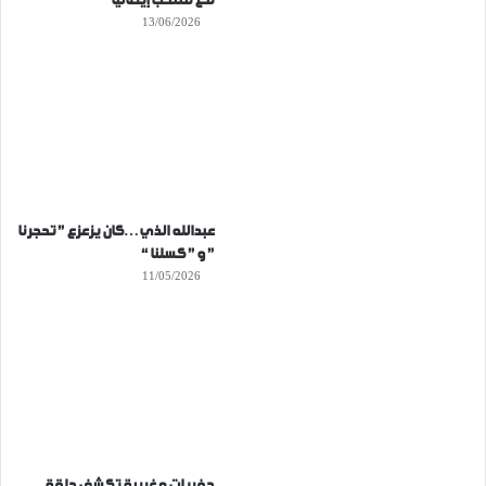
مع منتخب إيطاليا
13/06/2026
عبدالله الذي…كان يزعزع ” تحجرنا
” و ” كسلنا “
11/05/2026
حفريات مغربية تكشف حلقة