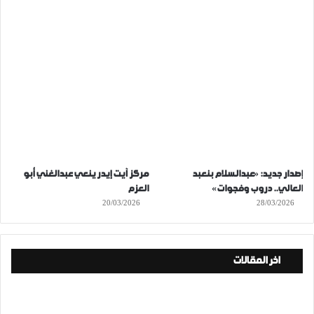
إصدار جديد: «عبدالسلام بنعبد
مركز آيت إيدر ينعي عبدالغني أبو
العالي.. دروب وفجوات»
العزم
20/03/2026
28/03/2026
اخر المقالات