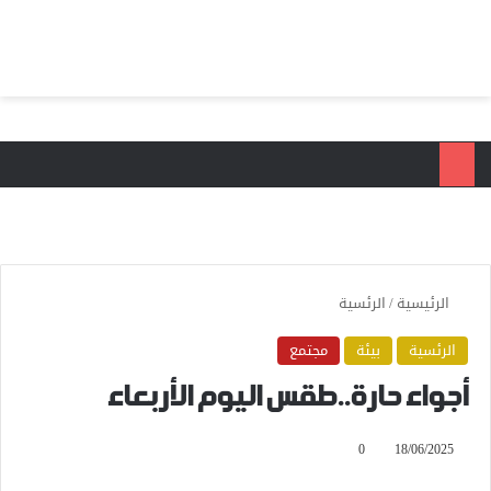
بحث عن
الق
الرئيسية
/
الرئسية
الرئسية
بيئة
مجتمع
أجواء حارة..طقس اليوم الأربعاء
0
18/06/2025