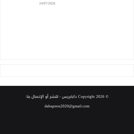
24/07/2026
© Copyright 2026
دابابريس
- للنشر أو الإتصال بنا:
dabapress2020@gmail.com
‫X
فيسبوك
انستقرام