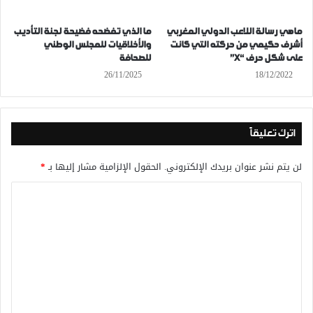
ماهي رسالة اللاعب الدولي المغربي
ما الذي تفضحه فضيحة لجنة التأديب
أشرف حكيمي من حركته التي كانت
والأخلاقيات للمجلس الوطني
على شكل حرف “X”
للصحافة
26/11/2025
18/12/2022
اترك تعليقاً
لن يتم نشر عنوان بريدك الإلكتروني.
الحقول الإلزامية مشار إليها بـ
*
ا
ل
ت
ع
ل
ي