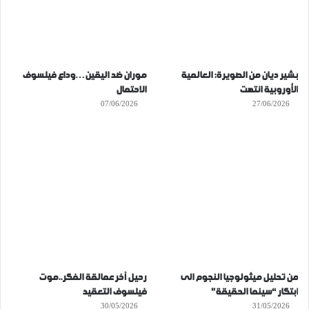
بشير ديان من الصويرة: العالمية
موران ضد اليقين…وداع فيلسوف
الأوروبية انتهت
الاحتمال
07/06/2026
27/06/2026
من تحليل ميثولوجيا النجوم الى
رحيل آخر عمالقة الفكر..موت
ابتكار “سينما الحقيقة”
فيلسوف التعقيد
30/05/2026
31/05/2026