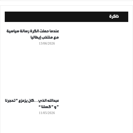
ذاكرة
عندما حملت الكرة رسالة سياسية
مع منتخب إيطاليا
13/06/2026
عبدالله الذي…كان يزعزع ” تحجرنا
” و ” كسلنا “
11/05/2026