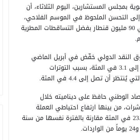
ة بمجلس المستشارين، اليوم الثلاثاء، أن
 إلى التحسن الملحوظ في الموسم الفلاحي،
بعدما يُرتقب أن يبلغ إنتاج الحبوب حوالي 90 مليون قنطار بفضل التساقطات المطرية
.
 النقد الدولي خفّض في أبريل الماضي
توقعاته لنمو الاقتصاد العالمي من 3.3 إلى 3.1 في المئة، بسبب التوترات
ر أن تصل إلى 4.4 في المئة.
اد الوطني حافظ على ديناميته خلال
شرات، من بينها ارتفاع احتياطي العملة
الصعبة إلى 469.8 مليار درهم، بزيادة 23.4 في المئة مقارنة بالفترة نفسها من سنة