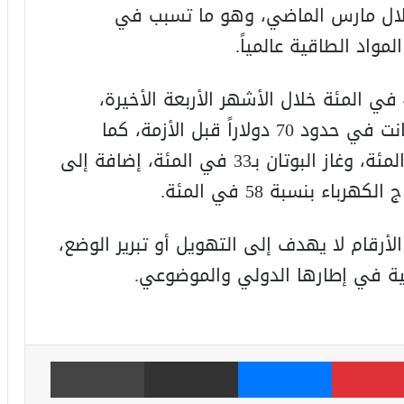
خلال مارس الماضي، وهو ما تسبب في
واد الطاقية عالمياً.
وأوضح أن أسعار النفط قفزت بنسبة 46 في المئة خلال الأشهر الأربعة الأخيرة،
بمتوسط بلغ 102 دولار للبرميل بعدما كانت في حدود 70 دولاراً قبل الأزمة، كما
ارتفعت أسعار الغازوال بحوالي 70 في المئة، وغاز البوتان بـ33 في المئة، إضافة إلى
ء بنسبة 58 في المئة.
أرقام لا يهدف إلى التهويل أو تبرير الوضع،
لية في إطارها الدولي والموضوعي.
بينتيريست
ماسنجر
مشاركة عبر البريد
طباعة