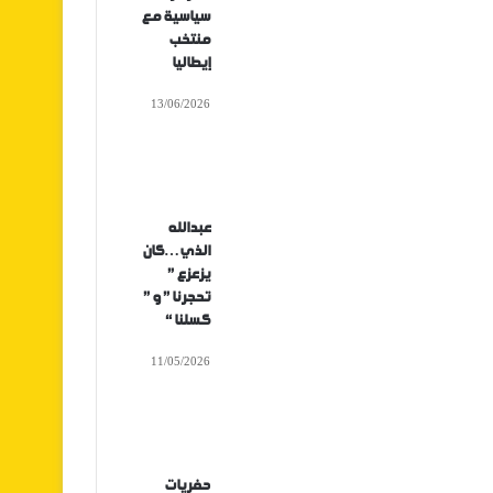
سياسية مع
منتخب
إيطاليا
13/06/2026
عبدالله
الذي…كان
يزعزع ”
تحجرنا ” و ”
كسلنا “
11/05/2026
حفريات