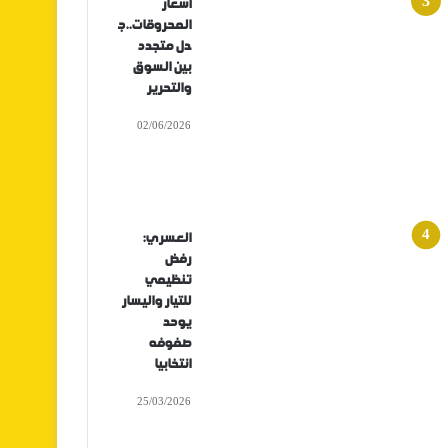
أسعار
المحروقات..ج
دل متجدد
بين السوق
والتحرير
02/06/2026
العسري:
رفض
تنظيمي
للتيار واليسار
يوحد
صفوفه
انتخابيا
25/03/2026