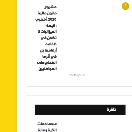
مشروع
قانون مالية
2026..أقصبي
: قيمة
الميزانيات لا
تكمن في
ضخامة
أرقامها بل
في أثرها
الفعلي على
المواطنيين
24/10/2025
ذاكرة
عندما حملت
الكرة رسالة