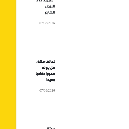
“جيل زد 212”
للنزول
للشارع
07/08/2026
تحالف مكة..
هل يولد
محورا دفاعيا
جديدا
07/08/2026