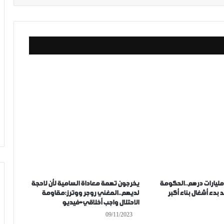
كلفة تصل ل5 مليارات درهم..الحكومة
يخرجون تهمة معاداة السامية لأن لاحجة
دء أشغال بناء أكبر
لديهم..المغني روجر ووترز:مقاومة
الاحتلال واجب أخلاقي+فيديو
09/11/2023