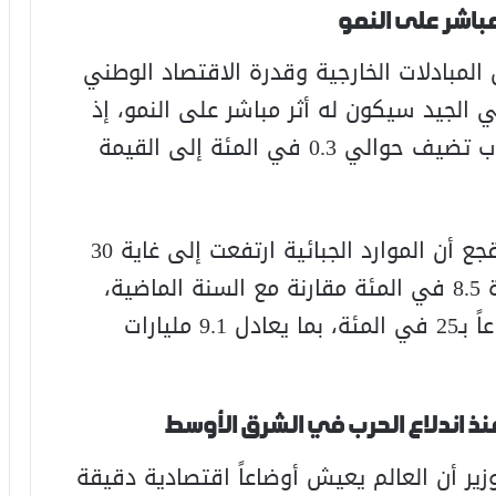
مباشر على النمو
لمبادلات الخارجية وقدرة الاقتصاد الوطني
 الجيد سيكون له أثر مباشر على النمو، إذ
إن كل زيادة بـ20 مليون قنطار من الحبوب تضيف حوالي 0.3 في المئة إلى القيمة
وعلى صعيد المالية العمومية، كشف لقجع أن الموارد الجبائية ارتفعت إلى غاية 30
أبريل بنحو 10.4 مليارات درهم، أي بزيادة 8.5 في المئة مقارنة مع السنة الماضية،
فيما سجلت الضريبة على الشركات ارتفاعاً بـ25 في المئة، بما يعادل 9.1 مليارات
نذ اندلاع الحرب في الشرق الأوسط
ير أن العالم يعيش أوضاعاً اقتصادية دقيقة