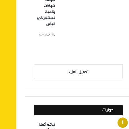
سبتة..
شبكات
رقمية
تستثمر في
اليأس
07/08/2026
تحميل المزيد
حوارات
تياغو أفيلا: