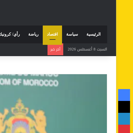
الرئيسية
سياسة
اقتصاد
رياضة
رأي/ كرونيك
السبت 8 أغسطس 2026
أخر خبر
فيسبوك
‫X
لينكدإن
بينتيريست