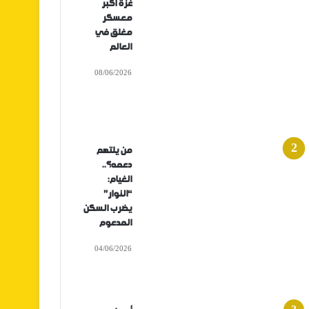
غزة أكبر
معسكر
مغلق في
العالم
08/06/2026
من يلتهم
دعمه؟..
الغيام:
“النوار”
يضرب السكن
المدعوم
04/06/2026